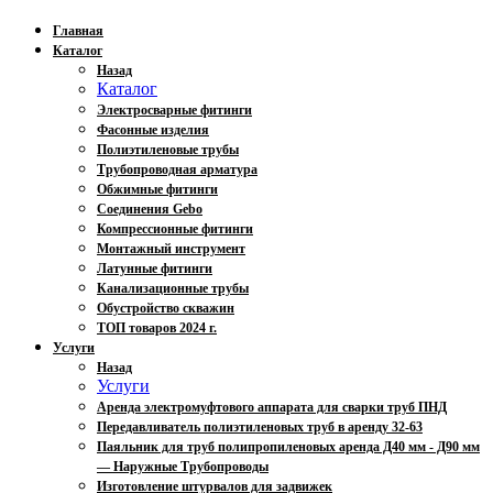
Главная
Каталог
Назад
Каталог
Электросварные фитинги
Фасонные изделия
Полиэтиленовые трубы
Трубопроводная арматура
Обжимные фитинги
Соединения Gebo
Компрессионные фитинги
Монтажный инструмент
Латунные фитинги
Канализационные трубы
Обустройство скважин
ТОП товаров 2024 г.
Услуги
Назад
Услуги
Аренда электромуфтового аппарата для сварки труб ПНД
Передавливатель полиэтиленовых труб в аренду 32-63
Паяльник для труб полипропиленовых аренда Д40 мм - Д90 мм
— Наружные Трубопроводы
Изготовление штурвалов для задвижек