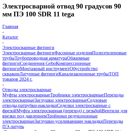
Электросварной отвод 90 градусов 90
мм ПЭ 100 SDR 11 tega
Главная
-
Каталог
-
Электросварные фитинги
Электросварные фитинги
Фасонные изделия
Полиэтиленовые
трубы
Трубопроводная арматура
Обжимные
фитинги
Соединения Gebo
Компрессионные
фитинги
Монтажный инструмент
Обустройство
скважин
Латунные фитинги
Канализационные трубы
ТОП
товаров 2024 г.
-
Отводы электросварные
Муфты электросварные
Тройники электросварные
Переходы
электросварные
Заглушки электросварные
Седловые
отводы,патрубки-накладки
Седелки электросварные с
фрезой
Муфта электросварная (переход) с резьбой
Вентили для
врезки под давлением
Тройники редукционные
электросварные
Заглушки-усиливающие накладки
Переходы
ПЭ-латунь