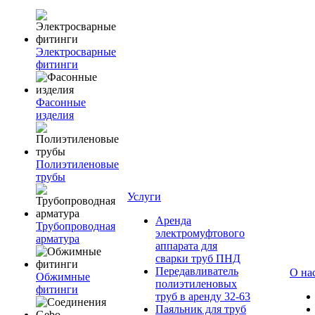
Электросварные
фитинги
Фасонные
изделия
Полиэтиленовые
трубы
Услуги
Аренда
Трубопроводная
электромуфтового
арматура
аппарата для
сварки труб ПНД
Передавливатель
О на
Обжимные
полиэтиленовых
фитинги
труб в аренду 32-63
Паяльник для труб