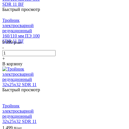
Быстрый просмотр
Тройник
электросварной
редукционный
160/110 мм ПЭ 100
SDR 11 BF
9 999
р
/шт
-
+
В корзину
Быстрый просмотр
Тройник
электросварной
редукционный
32х25х32 SDR 11
1 499
р
/шт