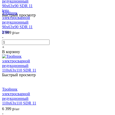
Тройник
Быстрый просмотр
электросварной
редукционный
90х63х90 SDR 11
tega
2 999
р
/шт
-
+
В корзину
Быстрый просмотр
Тройник
электросварной
редукционный
110х63х110 SDR 11
6 399
р
/шт
-