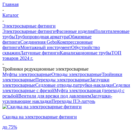
Главная
-
Каталог
-
Электросварные фитинги
Электросварные фитинги
Фасонные изделия
Полиэтиленовые
трубы
Трубопроводная арматура
Обжимные
фитинги
Соединения Gebo
Компрессионные
фитинги
Монтажный инструмент
Обустройство
скважин
Латунные фитинги
Канализационные трубы
ТОП
товаров 2024 г.
-
Тройники редукционные электросварные
Муфты электросварные
Отводы электросварные
Тройники
электросварные
Переходы электросварные
Заглушки
электросварные
Седловые отводы,патрубки-накладки
Седелки
электросварные с фрезой
Муфта электросварная (переход) с
резьбой
Вентили для врезки под давлением
Заглушки-
усиливающие накладки
Переходы ПЭ-латунь
Скидка на электросварные фитинги
до
75%