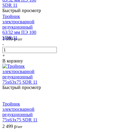
Быстрый просмотр
Тройник
электросварной
редукционный
63/32 мм ПЭ 100
SDR 11
1 999
р
/шт
-
+
В корзину
Быстрый просмотр
Тройник
электросварной
редукционный
75х63х75 SDR 11
2 499
р
/шт
-