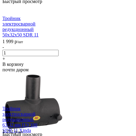
Быстрый просмотр
Тройник
электросварной
редукционный
50х32х50 SDR 11
1 999
р
/шт
-
+
В корзину
почти даром
Тройник
электросварной
редукционный
63/32 мм ПЭ 100
SDR 11 Xinda
1 252
р
/шт
Быстрый просмотр