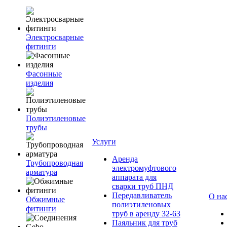
Электросварные
фитинги
Фасонные
изделия
Полиэтиленовые
трубы
Услуги
Аренда
Трубопроводная
электромуфтового
арматура
аппарата для
сварки труб ПНД
Передавливатель
О на
Обжимные
полиэтиленовых
фитинги
труб в аренду 32-63
Паяльник для труб