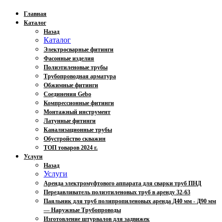
Главная
Каталог
Назад
Каталог
Электросварные фитинги
Фасонные изделия
Полиэтиленовые трубы
Трубопроводная арматура
Обжимные фитинги
Соединения Gebo
Компрессионные фитинги
Монтажный инструмент
Латунные фитинги
Канализационные трубы
Обустройство скважин
ТОП товаров 2024 г.
Услуги
Назад
Услуги
Аренда электромуфтового аппарата для сварки труб ПНД
Передавливатель полиэтиленовых труб в аренду 32-63
Паяльник для труб полипропиленовых аренда Д40 мм - Д90 мм
— Наружные Трубопроводы
Изготовление штурвалов для задвижек