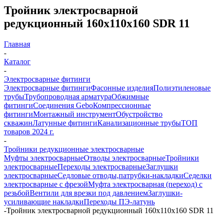
Тройник электросварной
редукционный 160х110х160 SDR 11
Главная
-
Каталог
-
Электросварные фитинги
Электросварные фитинги
Фасонные изделия
Полиэтиленовые
трубы
Трубопроводная арматура
Обжимные
фитинги
Соединения Gebo
Компрессионные
фитинги
Монтажный инструмент
Обустройство
скважин
Латунные фитинги
Канализационные трубы
ТОП
товаров 2024 г.
-
Тройники редукционные электросварные
Муфты электросварные
Отводы электросварные
Тройники
электросварные
Переходы электросварные
Заглушки
электросварные
Седловые отводы,патрубки-накладки
Седелки
электросварные с фрезой
Муфта электросварная (переход) с
резьбой
Вентили для врезки под давлением
Заглушки-
усиливающие накладки
Переходы ПЭ-латунь
-
Тройник электросварной редукционный 160х110х160 SDR 11