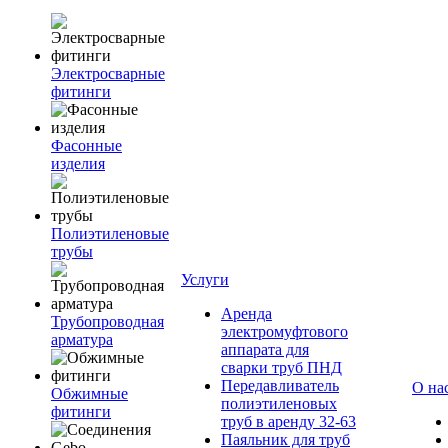
Электросварные
фитинги
Фасонные
изделия
Полиэтиленовые
трубы
Услуги
Аренда
Трубопроводная
электромуфтового
арматура
аппарата для
сварки труб ПНД
Передавливатель
О на
Обжимные
полиэтиленовых
фитинги
труб в аренду 32-63
Паяльник для труб