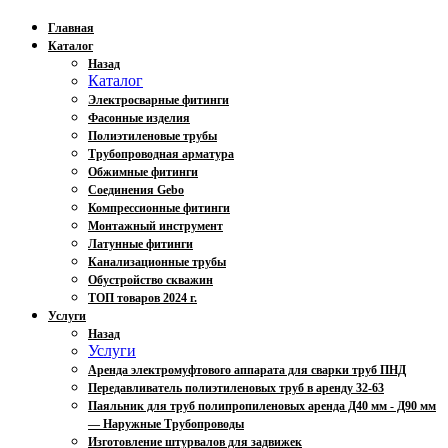
Главная
Каталог
Назад
Каталог
Электросварные фитинги
Фасонные изделия
Полиэтиленовые трубы
Трубопроводная арматура
Обжимные фитинги
Соединения Gebo
Компрессионные фитинги
Монтажный инструмент
Латунные фитинги
Канализационные трубы
Обустройство скважин
ТОП товаров 2024 г.
Услуги
Назад
Услуги
Аренда электромуфтового аппарата для сварки труб ПНД
Передавливатель полиэтиленовых труб в аренду 32-63
Паяльник для труб полипропиленовых аренда Д40 мм - Д90 мм
— Наружные Трубопроводы
Изготовление штурвалов для задвижек