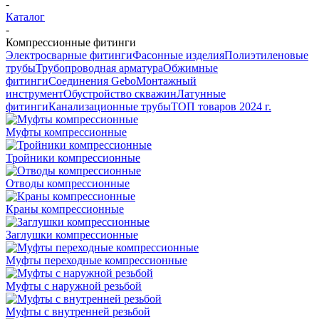
-
Каталог
-
Компрессионные фитинги
Электросварные фитинги
Фасонные изделия
Полиэтиленовые
трубы
Трубопроводная арматура
Обжимные
фитинги
Соединения Gebo
Монтажный
инструмент
Обустройство скважин
Латунные
фитинги
Канализационные трубы
ТОП товаров 2024 г.
Муфты компрессионные
Тройники компрессионные
Отводы компрессионные
Краны компрессионные
Заглушки компрессионные
Муфты переходные компрессионные
Муфты с наружной резьбой
Муфты с внутренней резьбой