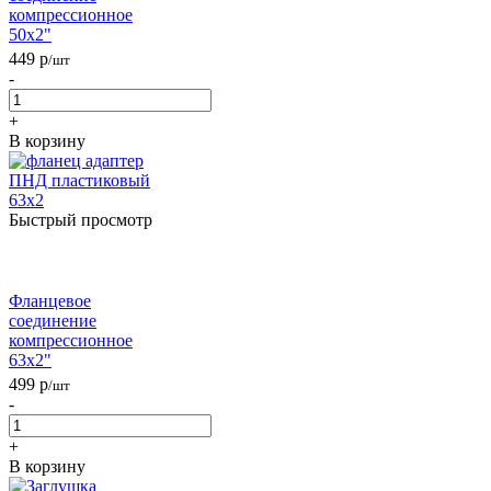
компрессионное
50x2"
449
р
/шт
-
+
В корзину
Быстрый просмотр
Фланцевое
соединение
компрессионное
63x2"
499
р
/шт
-
+
В корзину