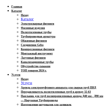
Главная
Каталог
Назад
Каталог
Электросварные фитинги
Фасонные изделия
Полиэтиленовые трубы
Трубопроводная арматура
Обжимные фитинги
Соединения Gebo
Компрессионные фитинги
Монтажный инструмент
Латунные фитинги
Канализационные трубы
Обустройство скважин
ТОП товаров 2024 г.
Услуги
Назад
Услуги
Аренда электромуфтового аппарата для сварки труб ПНД
Передавливатель полиэтиленовых труб в аренду 32-63
Паяльник для труб полипропиленовых аренда Д40 мм - Д90 мм
— Наружные Трубопроводы
Изготовление штурвалов для задвижек