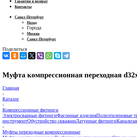
Гарантия и возврат
Контакты
Санкт-Петербург
Назад
Города
Москва
Санкт-Петербург
Поделиться
Муфта компрессионная переходная d32
Главная
-
Каталог
-
Компрессионные фитинги
Электросварные фитинги
Фасонные изделия
Полиэтиленовые т
инструмент
Обустройство скважин
Латунные фитинги
Канализа
-
Муфты переходные компрессионные