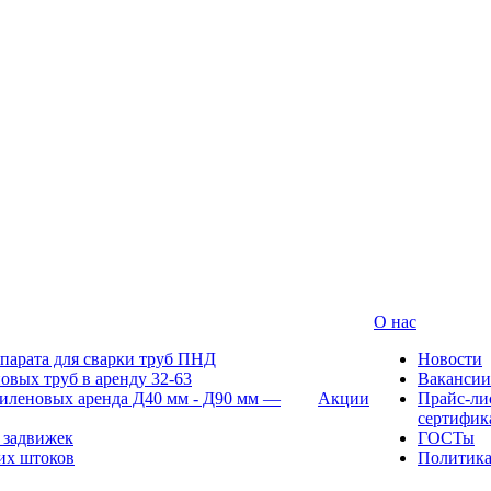
О нас
парата для сварки труб ПНД
Новости
овых труб в аренду 32-63
Вакансии
иленовых аренда Д40 мм - Д90 мм —
Акции
Прайс-ли
сертифик
 задвижек
ГОСТы
их штоков
Политик