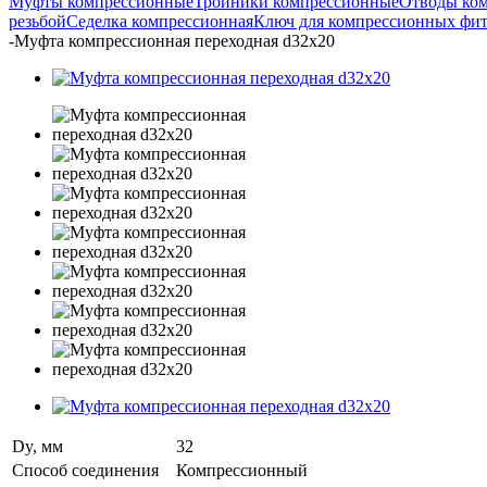
Муфты компрессионные
Тройники компрессионные
Отводы ко
резьбой
Седелка компрессионная
Ключ для компрессионных фи
-
Муфта компрессионная переходная d32х20
Dy, мм
32
Способ соединения
Компрессионный