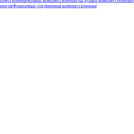
мпрессионные
Краны компрессионные
Заглушки компрессионные
тингов
Фланцевые соединения компрессионные