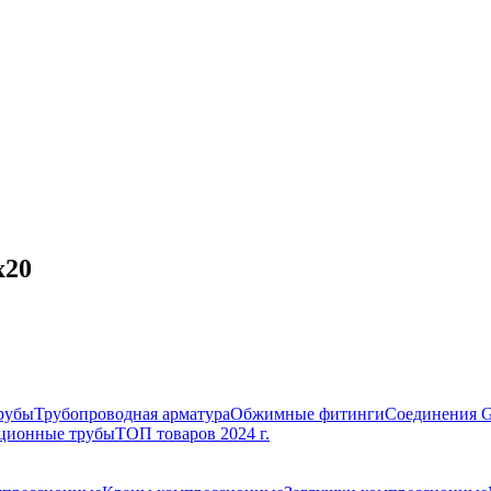
х20
рубы
Трубопроводная арматура
Обжимные фитинги
Соединения 
ционные трубы
ТОП товаров 2024 г.