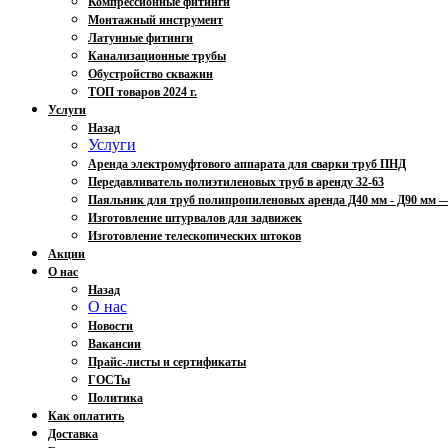
Компрессионные фитинги
Монтажный инструмент
Латунные фитинги
Канализационные трубы
Обустройство скважин
ТОП товаров 2024 г.
Услуги
Назад
Услуги
Аренда электромуфтового аппарата для сварки труб ПНД
Передавливатель полиэтиленовых труб в аренду 32-63
Паяльник для труб полипропиленовых аренда Д40 мм - Д90 мм
Изготовление штурвалов для задвижек
Изготовление телескопических штоков
Акции
О нас
Назад
О нас
Новости
Вакансии
Прайс-листы и сертификаты
ГОСТы
Политика
Как оплатить
Доставка