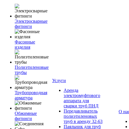
Электросварные
фитинги
Фасонные
изделия
Полиэтиленовые
трубы
Услуги
Аренда
Трубопроводная
электромуфтового
арматура
аппарата для
сварки труб ПНД
Передавливатель
О на
Обжимные
полиэтиленовых
фитинги
труб в аренду 32-63
Паяльник для труб