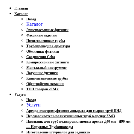
Главная
Каталог
Назад
Каталог
Электросварные фитинги
Фасонные изделия
Полиэтиленовые трубы
Трубопроводная арматура
Обжимные фитинги
Соединения Gebo
Компрессионные фитинги
Монтажный инструмент
Латунные фитинги
Канализационные трубы
Обустройство скважин
ТОП товаров 2024 г.
Услуги
Назад
Услуги
Аренда электромуфтового аппарата для сварки труб ПНД
Передавливатель полиэтиленовых труб в аренду 32-63
Паяльник для труб полипропиленовых аренда Д40 мм - Д90 мм
— Наружные Трубопроводы
Изготовление штурвалов для задвижек