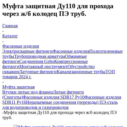
Муфта защитная Ду110 для прохода
через ж/б колодец ПЭ труб.
Главная
-
Каталог
-
Фасонные изделия
Электросварные фитинги
Фасонные изделия
Полиэтиленовые
трубы
Трубопроводная арматура
Обжимные
фитинги
Соединения Gebo
Компрессионные
фитинги
Монтажный инструмент
Обустройство
скважин
Латунные фитинги
Канализационные трубы
ТОП
товаров 2024 г.
-
Муфта защитная
Втулки литые под фланец
Литые фитинги
(Спиготы)
Фасонные изделия SDR17 Ру10
Фасонные изделия
SDR11 Ру16
Неразъемные соединения (переходы) ПЭ-сталь
для водопроводов и газопроводов
-
Муфта защитная Ду110 для прохода через ж/б колодец ПЭ
труб.