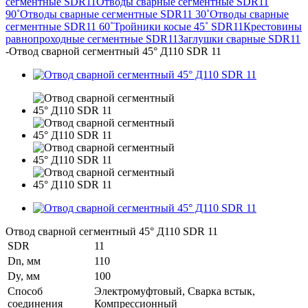
сегментные SDR11
Отводы сварные сегментные SDR11
90˚
Отводы сварные сегментные SDR11 30˚
Отводы сварные
сегментные SDR11 60˚
Тройники косые 45˚ SDR11
Крестовины
равнопроходные сегментные SDR11
Заглушки сварные SDR11
-
Отвод сварной сегментный 45° Д110 SDR 11
Отвод сварной сегментный 45° Д110 SDR 11
SDR
11
Dn, мм
110
Dy, мм
100
Способ
Электромуфтовый, Сварка встык,
соединения
Компрессионный