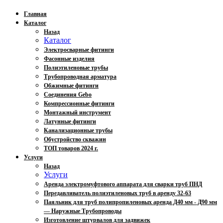
Главная
Каталог
Назад
Каталог
Электросварные фитинги
Фасонные изделия
Полиэтиленовые трубы
Трубопроводная арматура
Обжимные фитинги
Соединения Gebo
Компрессионные фитинги
Монтажный инструмент
Латунные фитинги
Канализационные трубы
Обустройство скважин
ТОП товаров 2024 г.
Услуги
Назад
Услуги
Аренда электромуфтового аппарата для сварки труб ПНД
Передавливатель полиэтиленовых труб в аренду 32-63
Паяльник для труб полипропиленовых аренда Д40 мм - Д90 мм
— Наружные Трубопроводы
Изготовление штурвалов для задвижек