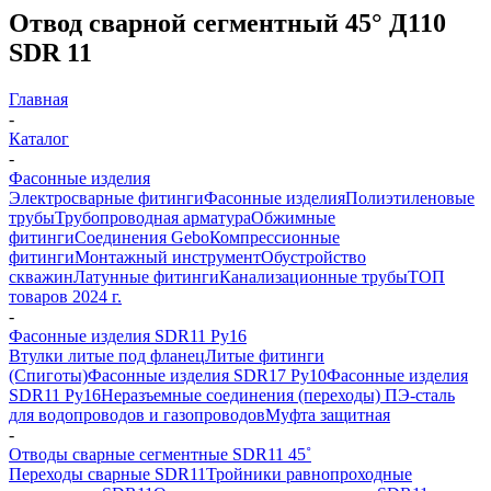
Отвод сварной сегментный 45° Д110
SDR 11
Главная
-
Каталог
-
Фасонные изделия
Электросварные фитинги
Фасонные изделия
Полиэтиленовые
трубы
Трубопроводная арматура
Обжимные
фитинги
Соединения Gebo
Компрессионные
фитинги
Монтажный инструмент
Обустройство
скважин
Латунные фитинги
Канализационные трубы
ТОП
товаров 2024 г.
-
Фасонные изделия SDR11 Ру16
Втулки литые под фланец
Литые фитинги
(Спиготы)
Фасонные изделия SDR17 Ру10
Фасонные изделия
SDR11 Ру16
Неразъемные соединения (переходы) ПЭ-сталь
для водопроводов и газопроводов
Муфта защитная
-
Отводы сварные сегментные SDR11 45˚
Переходы сварные SDR11
Тройники равнопроходные