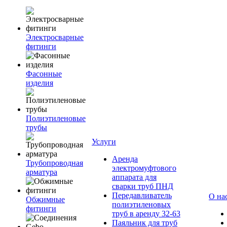
Электросварные
фитинги
Фасонные
изделия
Полиэтиленовые
трубы
Услуги
Аренда
Трубопроводная
электромуфтового
арматура
аппарата для
сварки труб ПНД
Передавливатель
О на
Обжимные
полиэтиленовых
фитинги
труб в аренду 32-63
Паяльник для труб