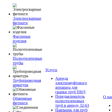
Электросварные
фитинги
Фасонные
изделия
Полиэтиленовые
трубы
Услуги
Аренда
Трубопроводная
электромуфтового
арматура
аппарата для
сварки труб ПНД
Передавливатель
О на
Обжимные
полиэтиленовых
фитинги
труб в аренду 32-63
Паяльник для труб