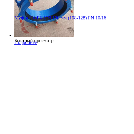
Муфта ПФРК DN 100 мм (108-128) PN 10/16
Быстрый просмотр
Подробнее