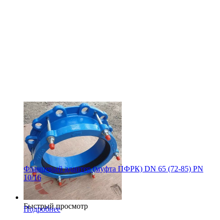
Фланцевый адаптер (муфта ПФРК) DN 65 (72-85) PN
10/16
Быстрый просмотр
Подробнее