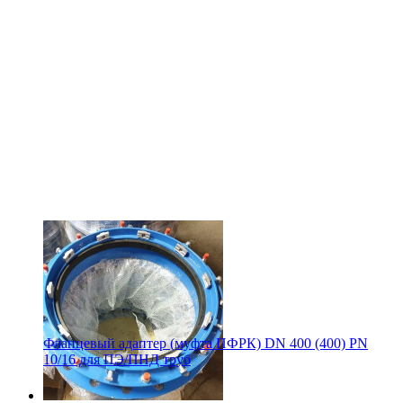
Фланцевый адаптер (муфта ПФРК) DN 400 (400) PN
10/16 для ПЭ/ПНД труб