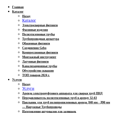
Главная
Каталог
Назад
Каталог
Электросварные фитинги
Фасонные изделия
Полиэтиленовые трубы
Трубопроводная арматура
Обжимные фитинги
Соединения Gebo
Компрессионные фитинги
Монтажный инструмент
Латунные фитинги
Канализационные трубы
Обустройство скважин
ТОП товаров 2024 г.
Услуги
Назад
Услуги
Аренда электромуфтового аппарата для сварки труб ПНД
Передавливатель полиэтиленовых труб в аренду 32-63
Паяльник для труб полипропиленовых аренда Д40 мм - Д90 мм
— Наружные Трубопроводы
Изготовление штурвалов для задвижек