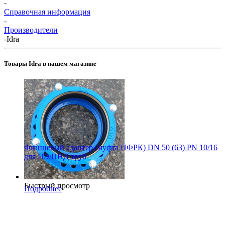
-
Справочная информация
-
Производители
-
Idra
Товары Idra в нашем магазине
Фланцевый адаптер (муфта ПФРК) DN 50 (63) PN 10/16
для ПЭ/ПНД труб
Быстрый просмотр
Подробнее