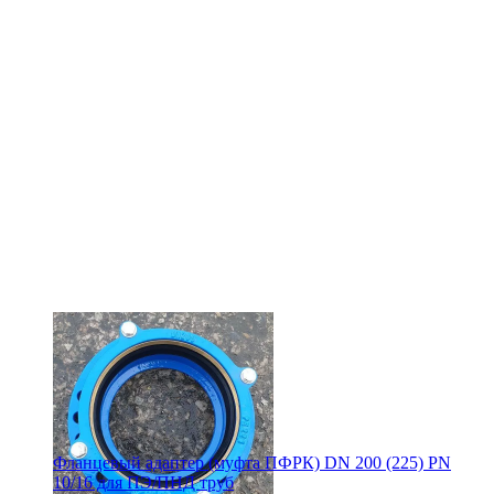
Фланцевый адаптер (муфта ПФРК) DN 200 (225) PN
10/16 для ПЭ/ПНД труб