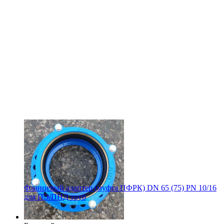
Фланцевый адаптер (муфта ПФРК) DN 65 (75) PN 10/16
для ПЭ/ПНД труб