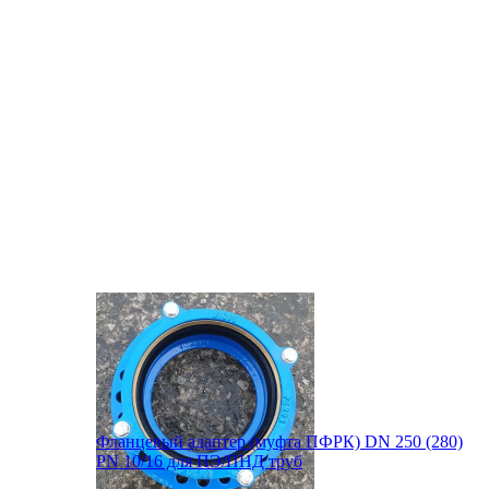
Фланцевый адаптер (муфта ПФРК) DN 250 (280)
PN 10/16 для ПЭ/ПНД труб