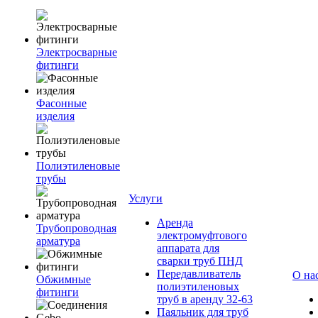
Электросварные
фитинги
Фасонные
изделия
Полиэтиленовые
трубы
Услуги
Аренда
Трубопроводная
электромуфтового
арматура
аппарата для
сварки труб ПНД
Передавливатель
О на
Обжимные
полиэтиленовых
фитинги
труб в аренду 32-63
Паяльник для труб