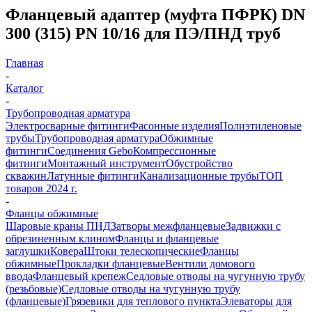
Фланцевый адаптер (муфта ПФРК) DN
300 (315) PN 10/16 для ПЭ/ПНД труб
Главная
-
Каталог
-
Трубопроводная арматура
Электросварные фитинги
Фасонные изделия
Полиэтиленовые
трубы
Трубопроводная арматура
Обжимные
фитинги
Соединения Gebo
Компрессионные
фитинги
Монтажный инструмент
Обустройство
скважин
Латунные фитинги
Канализационные трубы
ТОП
товаров 2024 г.
-
Фланцы обжимные
Шаровые краны ПНД
Затворы межфланцевые
Задвижки с
обрезиненным клином
Фланцы и фланцевые
заглушки
Ковера
Штоки телескопические
Фланцы
обжимные
Прокладки фланцевые
Вентили домового
ввода
Фланцевый крепеж
Седловые отводы на чугунную трубу
(резьбовые)
Седловые отводы на чугунную трубу
(фланцевые)
Грязевики для теплового пункта
Элеваторы для