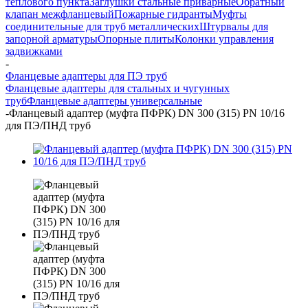
теплового пункта
Заглушки стальные приварные
Обратный
клапан межфланцевый
Пожарные гидранты
Муфты
соединительные для труб металлических
Штурвалы для
запорной арматуры
Опорные плиты
Колонки управления
задвижками
-
Фланцевые адаптеры для ПЭ труб
Фланцевые адаптеры для стальных и чугунных
труб
Фланцевые адаптеры универсальные
-
Фланцевый адаптер (муфта ПФРК) DN 300 (315) PN 10/16
для ПЭ/ПНД труб