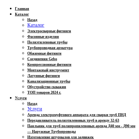
Главная
Каталог
Назад
Каталог
Электросварные фитинги
Фасонные изделия
Полиэтиленовые трубы
Трубопроводная арматура
Обжимные фитинги
Соединения Gebo
Компрессионные фитинги
Монтажный инструмент
Латунные фитинги
Канализационные трубы
Обустройство скважин
ТОП товаров 2024 г.
Услуги
Назад
Услуги
Аренда электромуфтового аппарата для сварки труб ПНД
Передавливатель полиэтиленовых труб в аренду 32-63
Паяльник для труб полипропиленовых аренда Д40 мм - Д90 мм
— Наружные Трубопроводы
Изготовление штурвалов для задвижек