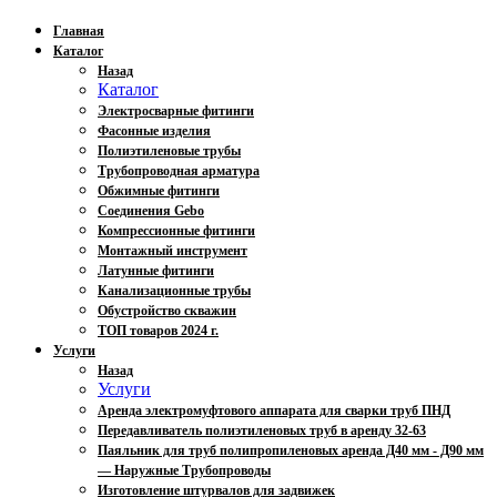
Главная
Каталог
Назад
Каталог
Электросварные фитинги
Фасонные изделия
Полиэтиленовые трубы
Трубопроводная арматура
Обжимные фитинги
Соединения Gebo
Компрессионные фитинги
Монтажный инструмент
Латунные фитинги
Канализационные трубы
Обустройство скважин
ТОП товаров 2024 г.
Услуги
Назад
Услуги
Аренда электромуфтового аппарата для сварки труб ПНД
Передавливатель полиэтиленовых труб в аренду 32-63
Паяльник для труб полипропиленовых аренда Д40 мм - Д90 мм
— Наружные Трубопроводы
Изготовление штурвалов для задвижек