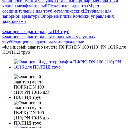
теплового пункта
Заглушки стальные приварные
Обратный
клапан межфланцевый
Пожарные гидранты
Муфты
соединительные для труб металлических
Штурвалы для
запорной арматуры
Опорные плиты
Колонки управления
задвижками
-
Фланцевые адаптеры для ПЭ труб
Фланцевые адаптеры для стальных и чугунных
труб
Фланцевые адаптеры универсальные
-
Фланцевый адаптер (муфта ПФРК) DN 100 (110) PN 10/16 для
ПЭ/ПНД труб