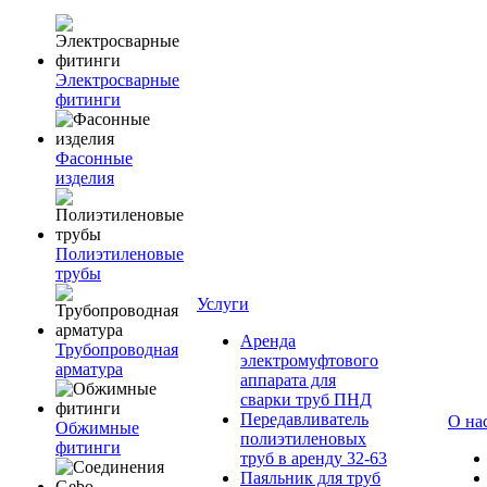
Электросварные
фитинги
Фасонные
изделия
Полиэтиленовые
трубы
Услуги
Аренда
Трубопроводная
электромуфтового
арматура
аппарата для
сварки труб ПНД
Передавливатель
О на
Обжимные
полиэтиленовых
фитинги
труб в аренду 32-63
Паяльник для труб