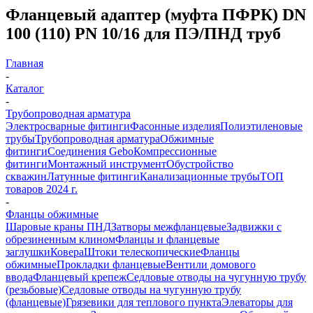
Фланцевый адаптер (муфта ПФРК) DN
100 (110) PN 10/16 для ПЭ/ПНД труб
Главная
-
Каталог
-
Трубопроводная арматура
Электросварные фитинги
Фасонные изделия
Полиэтиленовые
трубы
Трубопроводная арматура
Обжимные
фитинги
Соединения Gebo
Компрессионные
фитинги
Монтажный инструмент
Обустройство
скважин
Латунные фитинги
Канализационные трубы
ТОП
товаров 2024 г.
-
Фланцы обжимные
Шаровые краны ПНД
Затворы межфланцевые
Задвижки с
обрезиненным клином
Фланцы и фланцевые
заглушки
Ковера
Штоки телескопические
Фланцы
обжимные
Прокладки фланцевые
Вентили домового
ввода
Фланцевый крепеж
Седловые отводы на чугунную трубу
(резьбовые)
Седловые отводы на чугунную трубу
(фланцевые)
Грязевики для теплового пункта
Элеваторы для