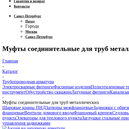
Гарантия и возврат
Контакты
Санкт-Петербург
Назад
Города
Москва
Санкт-Петербург
Муфты соединительные для труб мета
Главная
-
Каталог
-
Трубопроводная арматура
Электросварные фитинги
Фасонные изделия
Полиэтиленовые т
инструмент
Обустройство скважин
Латунные фитинги
Канализа
-
Муфты соединительные для труб металлических
Шаровые краны ПНД
Затворы межфланцевые
Задвижки с обре
фланцевые
Вентили домового ввода
Фланцевый крепеж
Седловы
пункта
Элеваторы для теплового пункта
Заглушки стальные пр
управления задвижками