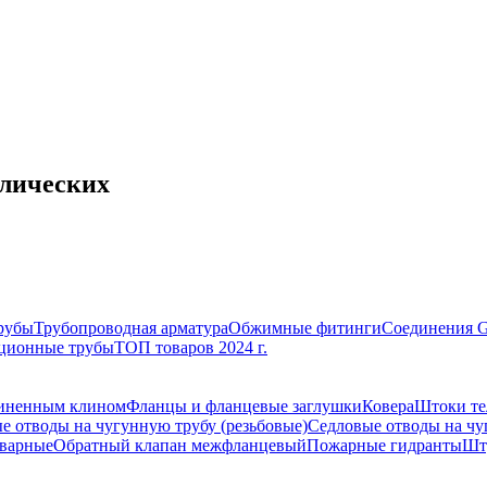
ллических
рубы
Трубопроводная арматура
Обжимные фитинги
Соединения 
ционные трубы
ТОП товаров 2024 г.
зиненным клином
Фланцы и фланцевые заглушки
Ковера
Штоки те
е отводы на чугунную трубу (резьбовые)
Седловые отводы на чу
иварные
Обратный клапан межфланцевый
Пожарные гидранты
Шт