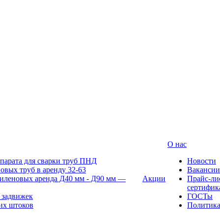
О нас
парата для сварки труб ПНД
Новости
овых труб в аренду 32-63
Вакансии
иленовых аренда Д40 мм - Д90 мм —
Акции
Прайс-ли
сертифик
 задвижек
ГОСТы
их штоков
Политик