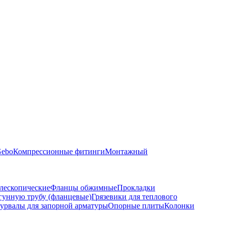
Gebo
Компрессионные фитинги
Монтажный
лескопические
Фланцы обжимные
Прокладки
гунную трубу (фланцевые)
Грязевики для теплового
урвалы для запорной арматуры
Опорные плиты
Колонки