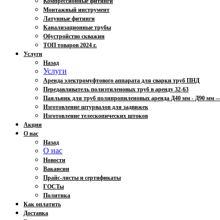
Компрессионные фитинги
Монтажный инструмент
Латунные фитинги
Канализационные трубы
Обустройство скважин
ТОП товаров 2024 г.
Услуги
Назад
Услуги
Аренда электромуфтового аппарата для сварки труб ПНД
Передавливатель полиэтиленовых труб в аренду 32-63
Паяльник для труб полипропиленовых аренда Д40 мм - Д90 мм
Изготовление штурвалов для задвижек
Изготовление телескопических штоков
Акции
О нас
Назад
О нас
Новости
Вакансии
Прайс-листы и сертификаты
ГОСТы
Политика
Как оплатить
Доставка