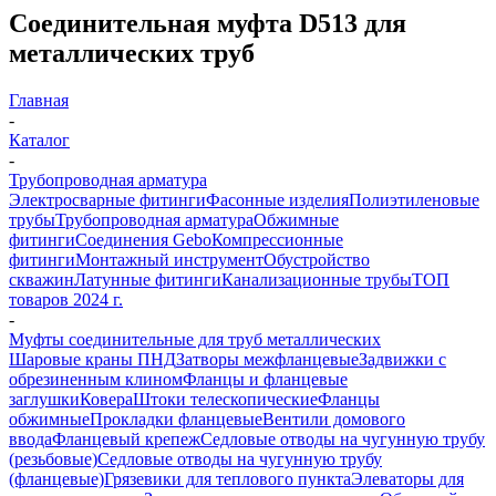
Соединительная муфта D513 для
металлических труб
Главная
-
Каталог
-
Трубопроводная арматура
Электросварные фитинги
Фасонные изделия
Полиэтиленовые
трубы
Трубопроводная арматура
Обжимные
фитинги
Соединения Gebo
Компрессионные
фитинги
Монтажный инструмент
Обустройство
скважин
Латунные фитинги
Канализационные трубы
ТОП
товаров 2024 г.
-
Муфты соединительные для труб металлических
Шаровые краны ПНД
Затворы межфланцевые
Задвижки с
обрезиненным клином
Фланцы и фланцевые
заглушки
Ковера
Штоки телескопические
Фланцы
обжимные
Прокладки фланцевые
Вентили домового
ввода
Фланцевый крепеж
Седловые отводы на чугунную трубу
(резьбовые)
Седловые отводы на чугунную трубу
(фланцевые)
Грязевики для теплового пункта
Элеваторы для