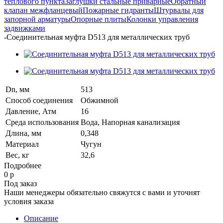
теплового пункта
Заглушки стальные приварные
Обратный
клапан межфланцевый
Пожарные гидранты
Штурвалы для
запорной арматуры
Опорные плиты
Колонки управления
задвижками
-
Соединительная муфта D513 для металлических труб
Dn, мм
513
Способ соединения
Обжимной
Давление, Атм
16
Среда использования
Вода, Напорная канализация
Длина, мм
0,348
Материал
Чугун
Вес, кг
32,6
Подробнее
0 р
Под заказ
Наши менеджеры обязательно свяжутся с вами и уточнят
условия заказа
Описание