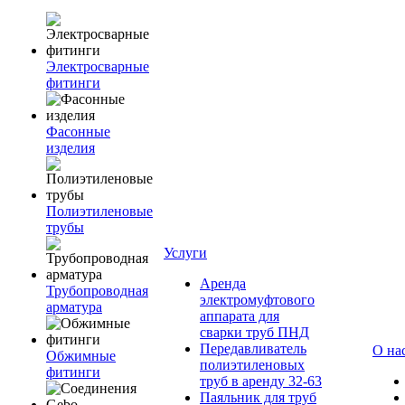
Электросварные
фитинги
Фасонные
изделия
Полиэтиленовые
трубы
Услуги
Аренда
Трубопроводная
электромуфтового
арматура
аппарата для
сварки труб ПНД
Передавливатель
О на
Обжимные
полиэтиленовых
фитинги
труб в аренду 32-63
Паяльник для труб