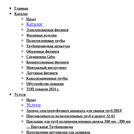
Главная
Каталог
Назад
Каталог
Электросварные фитинги
Фасонные изделия
Полиэтиленовые трубы
Трубопроводная арматура
Обжимные фитинги
Соединения Gebo
Компрессионные фитинги
Монтажный инструмент
Латунные фитинги
Канализационные трубы
Обустройство скважин
ТОП товаров 2024 г.
Услуги
Назад
Услуги
Аренда электромуфтового аппарата для сварки труб ПНД
Передавливатель полиэтиленовых труб в аренду 32-63
Паяльник для труб полипропиленовых аренда Д40 мм - Д90 мм
— Наружные Трубопроводы
Изготовление штурвалов для задвижек