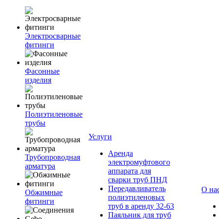
Электросварные
фитинги
Фасонные
изделия
Полиэтиленовые
трубы
Услуги
Аренда
Трубопроводная
электромуфтового
арматура
аппарата для
сварки труб ПНД
Передавливатель
О на
Обжимные
полиэтиленовых
фитинги
труб в аренду 32-63
Паяльник для труб