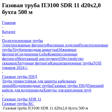
Газовая труба ПЭ100 SDR 11 d20х2,0
бухта 500 м
Главная
-
Каталог
-
Полиэтиленовые трубы
Электросварные фитинги
Фасонные изделия
Полиэтиленовые
трубы
Трубопроводная арматура
Обжимные
фитинги
Соединения Gebo
Компрессионные
фитинги
Монтажный инструмент
Обустройство
скважин
Латунные фитинги
Канализационные трубы
ТОП
товаров 2024 г.
-
Газовые трубы ПНД
Труба термостойкая для защиты кабельных
линий
Водопроводные трубы
Газовые трубы ПНД
Греющий
кабель для водопровода
Хомуты для крепления труб
-
Газовые трубы SDR 11
Газовые трубы RC
-
Газовая труба ПЭ100 SDR 11 d20х2,0 бухта 500 м