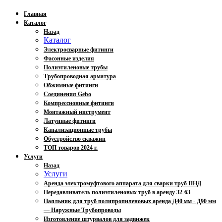
Главная
Каталог
Назад
Каталог
Электросварные фитинги
Фасонные изделия
Полиэтиленовые трубы
Трубопроводная арматура
Обжимные фитинги
Соединения Gebo
Компрессионные фитинги
Монтажный инструмент
Латунные фитинги
Канализационные трубы
Обустройство скважин
ТОП товаров 2024 г.
Услуги
Назад
Услуги
Аренда электромуфтового аппарата для сварки труб ПНД
Передавливатель полиэтиленовых труб в аренду 32-63
Паяльник для труб полипропиленовых аренда Д40 мм - Д90 мм
— Наружные Трубопроводы
Изготовление штурвалов для задвижек