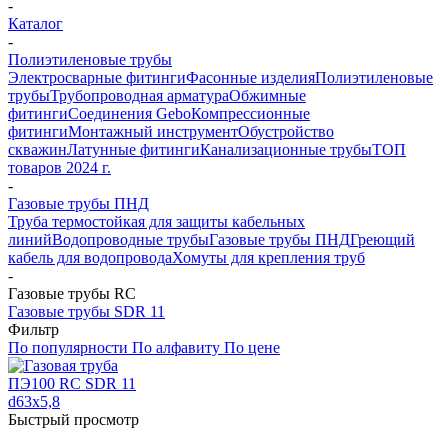
-
Каталог
-
Полиэтиленовые трубы
Электросварные фитинги
Фасонные изделия
Полиэтиленовые
трубы
Трубопроводная арматура
Обжимные
фитинги
Соединения Gebo
Компрессионные
фитинги
Монтажный инструмент
Обустройство
скважин
Латунные фитинги
Канализационные трубы
ТОП
товаров 2024 г.
-
Газовые трубы ПНД
Труба термостойкая для защиты кабельных
линий
Водопроводные трубы
Газовые трубы ПНД
Греющий
кабель для водопровода
Хомуты для крепления труб
-
Газовые трубы RC
Газовые трубы SDR 11
Фильтр
По популярности
По алфавиту
По цене
Быстрый просмотр