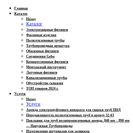
Главная
Каталог
Назад
Каталог
Электросварные фитинги
Фасонные изделия
Полиэтиленовые трубы
Трубопроводная арматура
Обжимные фитинги
Соединения Gebo
Компрессионные фитинги
Монтажный инструмент
Латунные фитинги
Канализационные трубы
Обустройство скважин
ТОП товаров 2024 г.
Услуги
Назад
Услуги
Аренда электромуфтового аппарата для сварки труб ПНД
Передавливатель полиэтиленовых труб в аренду 32-63
Паяльник для труб полипропиленовых аренда Д40 мм - Д90 мм
— Наружные Трубопроводы
Изготовление штурвалов для задвижек