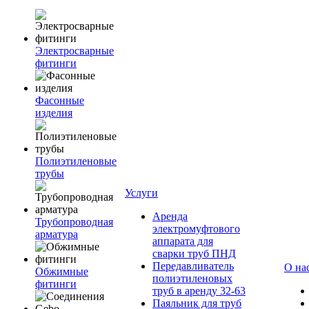
Электросварные
фитинги
Фасонные
изделия
Полиэтиленовые
трубы
Услуги
Аренда
Трубопроводная
электромуфтового
арматура
аппарата для
сварки труб ПНД
Передавливатель
О на
Обжимные
полиэтиленовых
фитинги
труб в аренду 32-63
Паяльник для труб