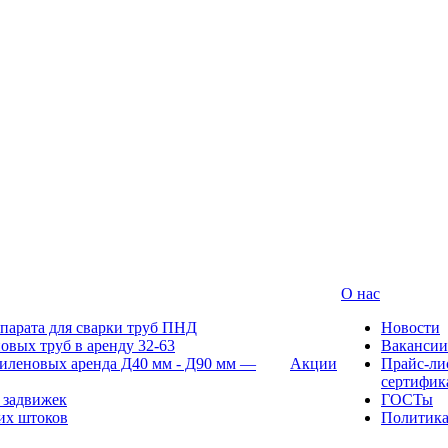
О нас
парата для сварки труб ПНД
Новости
овых труб в аренду 32-63
Вакансии
иленовых аренда Д40 мм - Д90 мм —
Акции
Прайс-ли
сертифик
 задвижек
ГОСТы
их штоков
Политик