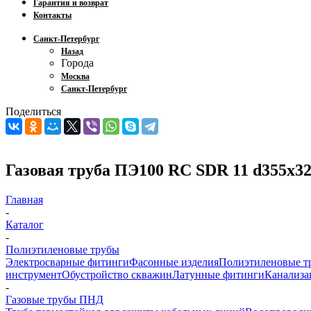
Гарантия и возврат
Контакты
Санкт-Петербург
Назад
Города
Москва
Санкт-Петербург
Поделиться
Газовая труба ПЭ100 RC SDR 11 d355х32
Главная
-
Каталог
-
Полиэтиленовые трубы
Электросварные фитинги
Фасонные изделия
Полиэтиленовые т
инструмент
Обустройство скважин
Латунные фитинги
Канализа
-
Газовые трубы ПНД