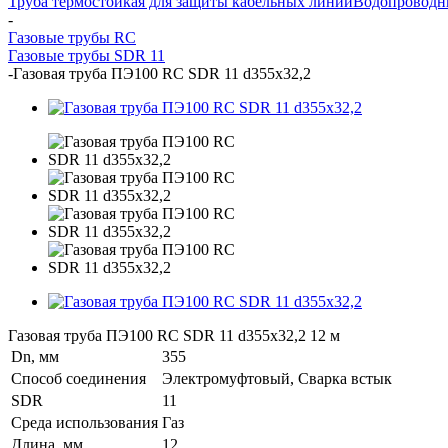
Труба термостойкая для защиты кабельных линий
Водопроводн
-
Газовые трубы RC
Газовые трубы SDR 11
-
Газовая труба ПЭ100 RC SDR 11 d355х32,2
Газовая труба ПЭ100 RC SDR 11 d355х32,2 12 м
Dn, мм
355
Способ соединения
Электромуфтовый, Сварка встык
SDR
11
Среда использования
Газ
Длина, мм
12