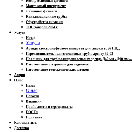
Компрессионные фитинги
Монтажный инструмент
Латунные фитинги
Канализационные трубы
Обустройство скважин
ТОП товаров 2024 г.
Услуги
Назад
Услуги
Аренда электромуфтового аппарата для сварки труб ПНД
Передавливатель полиэтиленовых труб в аренду 32-63
Паяльник для труб полипропиленовых аренда Д40 мм - Д90 мм
Изготовление штурвалов для задвижек
Изготовление телескопических штоков
Акции
О нас
Назад
О нас
Новости
Вакансии
Прайс-листы и сертификаты
ГОСТы
Политика
Как оплатить
Доставка