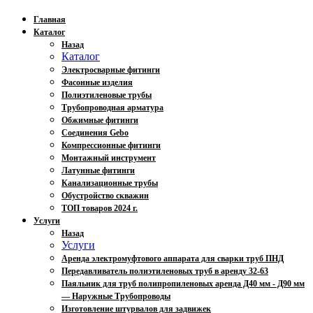
Главная
Каталог
Назад
Каталог
Электросварные фитинги
Фасонные изделия
Полиэтиленовые трубы
Трубопроводная арматура
Обжимные фитинги
Соединения Gebo
Компрессионные фитинги
Монтажный инструмент
Латунные фитинги
Канализационные трубы
Обустройство скважин
ТОП товаров 2024 г.
Услуги
Назад
Услуги
Аренда электромуфтового аппарата для сварки труб ПНД
Передавливатель полиэтиленовых труб в аренду 32-63
Паяльник для труб полипропиленовых аренда Д40 мм - Д90 мм
— Наружные Трубопроводы
Изготовление штурвалов для задвижек