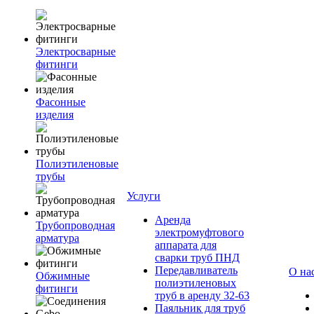
Электросварные
фитинги
Фасонные
изделия
Полиэтиленовые
трубы
Услуги
Аренда
Трубопроводная
электромуфтового
арматура
аппарата для
сварки труб ПНД
Передавливатель
О на
Обжимные
полиэтиленовых
фитинги
труб в аренду 32-63
Паяльник для труб