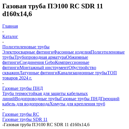
Газовая труба ПЭ100 RC SDR 11
d160х14,6
Главная
-
Каталог
-
Полиэтиленовые трубы
Электросварные фитинги
Фасонные изделия
Полиэтиленовые
трубы
Трубопроводная арматура
Обжимные
фитинги
Соединения Gebo
Компрессионные
фитинги
Монтажный инструмент
Обустройство
скважин
Латунные фитинги
Канализационные трубы
ТОП
товаров 2024 г.
-
Газовые трубы ПНД
Труба термостойкая для защиты кабельных
линий
Водопроводные трубы
Газовые трубы ПНД
Греющий
кабель для водопровода
Хомуты для крепления труб
-
Газовые трубы RC
Газовые трубы SDR 11
-
Газовая труба ПЭ100 RC SDR 11 d160х14,6