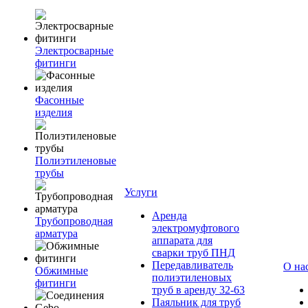
Электросварные
фитинги
Фасонные
изделия
Полиэтиленовые
трубы
Услуги
Аренда
Трубопроводная
электромуфтового
арматура
аппарата для
сварки труб ПНД
Передавливатель
О на
Обжимные
полиэтиленовых
фитинги
труб в аренду 32-63
Паяльник для труб