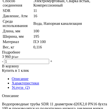
Способ
Электромуфтовый, Сварка встык,
соединения
Компрессионный
SDR
11
Давление, Атм
16
Среда
Вода, Напорная канализация
использования
Длина, мм
100
Ширина, мм
195
Материал
ПЭ 100
Вес, кг
0,116
Подробнее
3 960
р
/шт
-
+
В корзину
Купить в 1 клик
Описание
Характеристики
Услуги
(2)
Описание
Водопроводные трубы SDR 11 диаметром d20Х2,0 PN16 бухта
100 м производятся из полиэтилена низкого давления марки