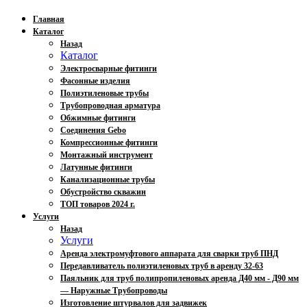
Главная
Каталог
Назад
Каталог
Электросварные фитинги
Фасонные изделия
Полиэтиленовые трубы
Трубопроводная арматура
Обжимные фитинги
Соединения Gebo
Компрессионные фитинги
Монтажный инструмент
Латунные фитинги
Канализационные трубы
Обустройство скважин
ТОП товаров 2024 г.
Услуги
Назад
Услуги
Аренда электромуфтового аппарата для сварки труб ПНД
Передавливатель полиэтиленовых труб в аренду 32-63
Паяльник для труб полипропиленовых аренда Д40 мм - Д90 мм
— Наружные Трубопроводы
Изготовление штурвалов для задвижек