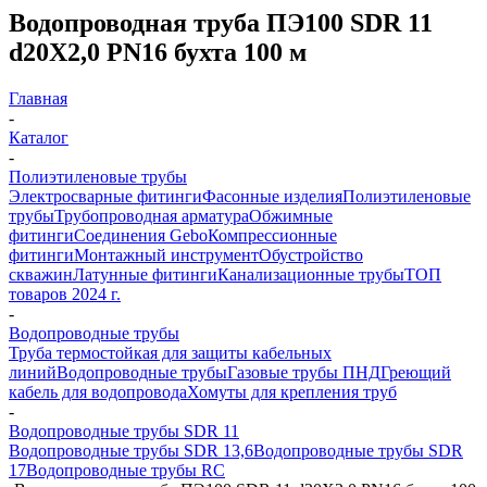
Водопроводная труба ПЭ100 SDR 11
d20Х2,0 PN16 бухта 100 м
Главная
-
Каталог
-
Полиэтиленовые трубы
Электросварные фитинги
Фасонные изделия
Полиэтиленовые
трубы
Трубопроводная арматура
Обжимные
фитинги
Соединения Gebo
Компрессионные
фитинги
Монтажный инструмент
Обустройство
скважин
Латунные фитинги
Канализационные трубы
ТОП
товаров 2024 г.
-
Водопроводные трубы
Труба термостойкая для защиты кабельных
линий
Водопроводные трубы
Газовые трубы ПНД
Греющий
кабель для водопровода
Хомуты для крепления труб
-
Водопроводные трубы SDR 11
Водопроводные трубы SDR 13,6
Водопроводные трубы SDR
17
Водопроводные трубы RC