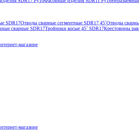
изделия SDR17 Ру10
Фасонные изделия SDR11 Ру16
Неразъемные
ные SDR17
Отводы сварные сегментные SDR17 45˚
Отводы сварны
нные сварные SDR17
Тройники косые 45˚ SDR17
Крестовины ра