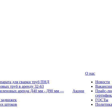
О нас
парата для сварки труб ПНД
Новости
овых труб в аренду 32-63
Вакансии
иленовых аренда Д40 мм - Д90 мм —
Акции
Прайс-ли
сертифик
 задвижек
ГОСТы
их штоков
Политик