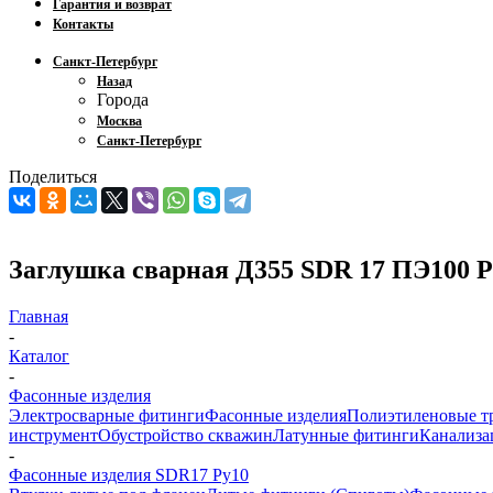
Гарантия и возврат
Контакты
Санкт-Петербург
Назад
Города
Москва
Санкт-Петербург
Поделиться
Заглушка сварная Д355 SDR 17 ПЭ100 
Главная
-
Каталог
-
Фасонные изделия
Электросварные фитинги
Фасонные изделия
Полиэтиленовые т
инструмент
Обустройство скважин
Латунные фитинги
Канализа
-
Фасонные изделия SDR17 Ру10