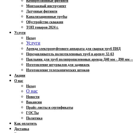
Компрессионные фитинги
Монтажный инструмент
Латунные фитинги
Канализационные трубы
Обустройство скважин
ТОП товаров 2024 г.
Услуги
Назад
Услуги
Аренда электромуфтового аппарата для сварки труб ПНД
Передавливатель полиэтиленовых труб в аренду 32-63
Паяльник для труб полипропиленовых аренда Д40 мм - Д90 мм
Изготовление штурвалов для задвижек
Изготовление телескопических штоков
Акции
О нас
Назад
О нас
Новости
Вакансии
Прайс-листы и сертификаты
ГОСТы
Политика
Как оплатить
Доставка