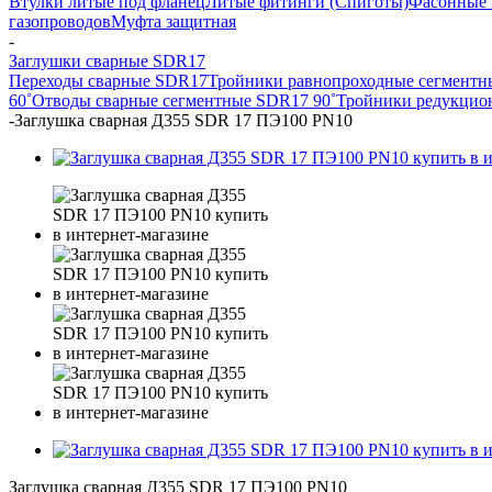
Втулки литые под фланец
Литые фитинги (Спиготы)
Фасонные 
газопроводов
Муфта защитная
-
Заглушки сварные SDR17
Переходы сварные SDR17
Тройники равнопроходные сегмент
60˚
Отводы сварные сегментные SDR17 90˚
Тройники редукцио
-
Заглушка сварная Д355 SDR 17 ПЭ100 PN10
Заглушка сварная Д355 SDR 17 ПЭ100 PN10