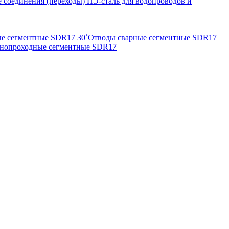
 соединения (переходы) ПЭ-сталь для водопроводов и
е сегментные SDR17 30˚
Отводы сварные сегментные SDR17
внопроходные сегментные SDR17