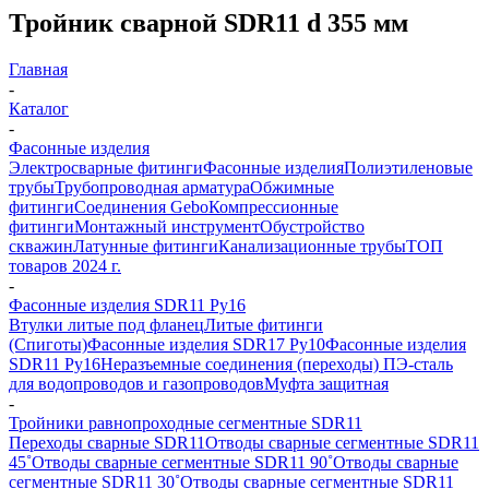
Тройник сварной SDR11 d 355 мм
Главная
-
Каталог
-
Фасонные изделия
Электросварные фитинги
Фасонные изделия
Полиэтиленовые
трубы
Трубопроводная арматура
Обжимные
фитинги
Соединения Gebo
Компрессионные
фитинги
Монтажный инструмент
Обустройство
скважин
Латунные фитинги
Канализационные трубы
ТОП
товаров 2024 г.
-
Фасонные изделия SDR11 Ру16
Втулки литые под фланец
Литые фитинги
(Спиготы)
Фасонные изделия SDR17 Ру10
Фасонные изделия
SDR11 Ру16
Неразъемные соединения (переходы) ПЭ-сталь
для водопроводов и газопроводов
Муфта защитная
-
Тройники равнопроходные сегментные SDR11
Переходы сварные SDR11
Отводы сварные сегментные SDR11
45˚
Отводы сварные сегментные SDR11 90˚
Отводы сварные
сегментные SDR11 30˚
Отводы сварные сегментные SDR11