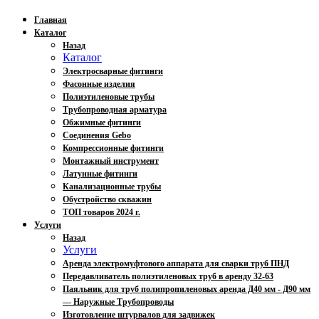
Главная
Каталог
Назад
Каталог
Электросварные фитинги
Фасонные изделия
Полиэтиленовые трубы
Трубопроводная арматура
Обжимные фитинги
Соединения Gebo
Компрессионные фитинги
Монтажный инструмент
Латунные фитинги
Канализационные трубы
Обустройство скважин
ТОП товаров 2024 г.
Услуги
Назад
Услуги
Аренда электромуфтового аппарата для сварки труб ПНД
Передавливатель полиэтиленовых труб в аренду 32-63
Паяльник для труб полипропиленовых аренда Д40 мм - Д90 мм
— Наружные Трубопроводы
Изготовление штурвалов для задвижек