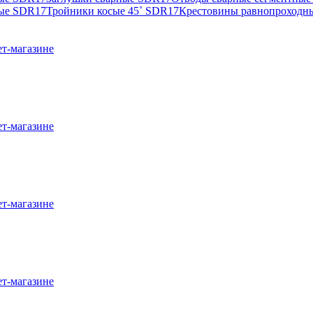
ные SDR17
Тройники косые 45˚ SDR17
Крестовины равнопроходн