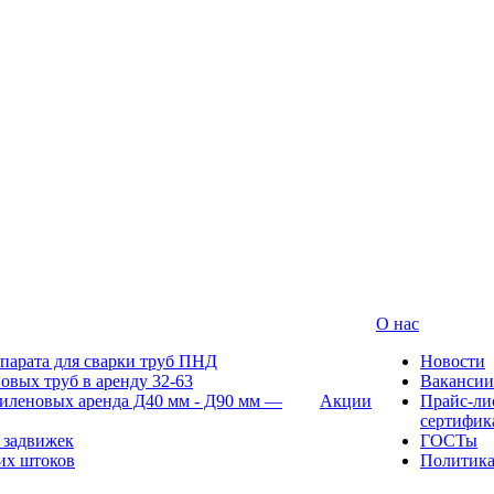
О нас
парата для сварки труб ПНД
Новости
овых труб в аренду 32-63
Вакансии
иленовых аренда Д40 мм - Д90 мм —
Акции
Прайс-ли
сертифик
 задвижек
ГОСТы
их штоков
Политик