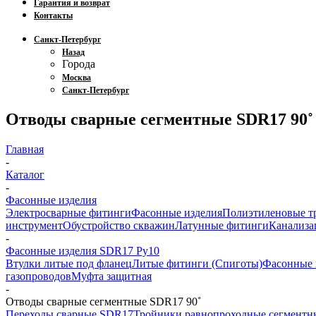
Гарантия и возврат
Контакты
Санкт-Петербург
Назад
Города
Москва
Санкт-Петербург
Отводы сварные сегментные SDR17 90˚
Главная
-
Каталог
-
Фасонные изделия
Электросварные фитинги
Фасонные изделия
Полиэтиленовые т
инструмент
Обустройство скважин
Латунные фитинги
Канализа
-
Фасонные изделия SDR17 Ру10
Втулки литые под фланец
Литые фитинги (Спиготы)
Фасонные 
газопроводов
Муфта защитная
-
Отводы сварные сегментные SDR17 90˚
Переходы сварные SDR17
Тройники равнопроходные сегмент