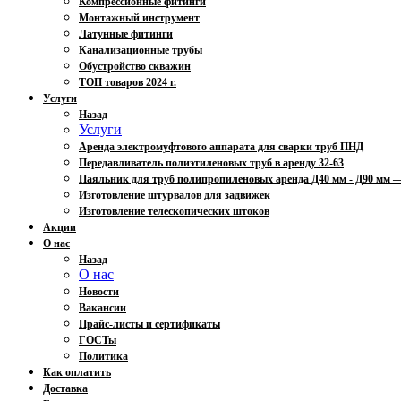
Компрессионные фитинги
Монтажный инструмент
Латунные фитинги
Канализационные трубы
Обустройство скважин
ТОП товаров 2024 г.
Услуги
Назад
Услуги
Аренда электромуфтового аппарата для сварки труб ПНД
Передавливатель полиэтиленовых труб в аренду 32-63
Паяльник для труб полипропиленовых аренда Д40 мм - Д90 мм
Изготовление штурвалов для задвижек
Изготовление телескопических штоков
Акции
О нас
Назад
О нас
Новости
Вакансии
Прайс-листы и сертификаты
ГОСТы
Политика
Как оплатить
Доставка