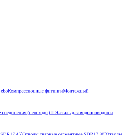
Gebo
Компрессионные фитинги
Монтажный
 соединения (переходы) ПЭ-сталь для водопроводов и
 SDR17 45˚
Отводы сварные сегментные SDR17 30˚
Отводы