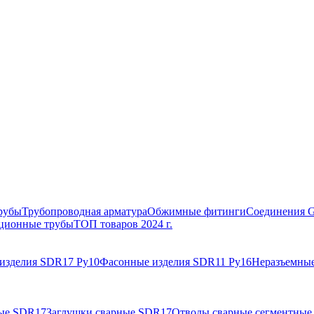
рубы
Трубопроводная арматура
Обжимные фитинги
Соединения 
ционные трубы
ТОП товаров 2024 г.
изделия SDR17 Ру10
Фасонные изделия SDR11 Ру16
Неразъемные
ные SDR17
Заглушки сварные SDR17
Отводы сварные сегментные