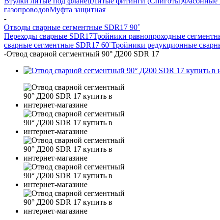
Втулки литые под фланец
Литые фитинги (Спиготы)
Фасонные 
газопроводов
Муфта защитная
-
Отводы сварные сегментные SDR17 90˚
Переходы сварные SDR17
Тройники равнопроходные сегмент
сварные сегментные SDR17 60˚
Тройники редукционные свар
-
Отвод сварной сегментный 90° Д200 SDR 17