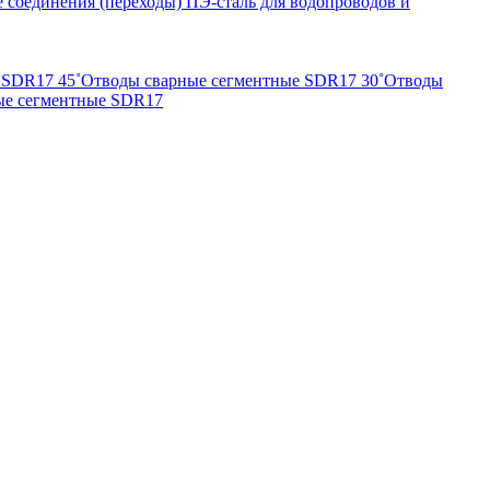
 соединения (переходы) ПЭ-сталь для водопроводов и
 SDR17 45˚
Отводы сварные сегментные SDR17 30˚
Отводы
ые сегментные SDR17