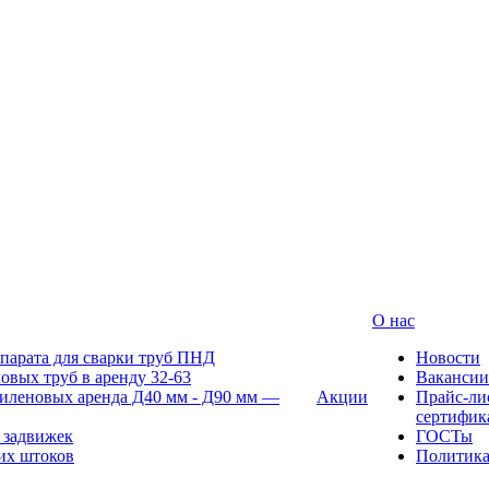
О нас
парата для сварки труб ПНД
Новости
овых труб в аренду 32-63
Вакансии
иленовых аренда Д40 мм - Д90 мм —
Акции
Прайс-ли
сертифик
 задвижек
ГОСТы
их штоков
Политик