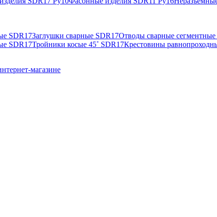
изделия SDR17 Ру10
Фасонные изделия SDR11 Ру16
Неразъемные
ные SDR17
Заглушки сварные SDR17
Отводы сварные сегментные
ные SDR17
Тройники косые 45˚ SDR17
Крестовины равнопроходн