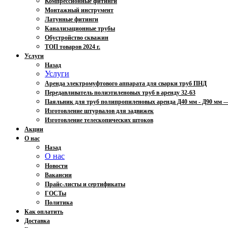
Компрессионные фитинги
Монтажный инструмент
Латунные фитинги
Канализационные трубы
Обустройство скважин
ТОП товаров 2024 г.
Услуги
Назад
Услуги
Аренда электромуфтового аппарата для сварки труб ПНД
Передавливатель полиэтиленовых труб в аренду 32-63
Паяльник для труб полипропиленовых аренда Д40 мм - Д90 мм
Изготовление штурвалов для задвижек
Изготовление телескопических штоков
Акции
О нас
Назад
О нас
Новости
Вакансии
Прайс-листы и сертификаты
ГОСТы
Политика
Как оплатить
Доставка