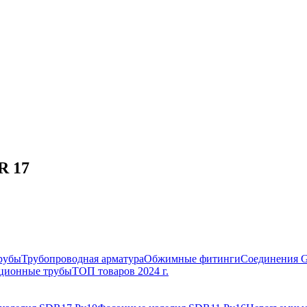
R 17
рубы
Трубопроводная арматура
Обжимные фитинги
Соединения 
ционные трубы
ТОП товаров 2024 г.