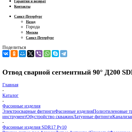
Гарантия и возврат
Контакты
Санкт-Петербург
Назад
Города
Москва
Санкт-Петербург
Поделиться
Отвод сварной сегментный 90° Д200 SD
Главная
-
Каталог
-
Фасонные изделия
Электросварные фитинги
Фасонные изделия
Полиэтиленовые т
инструмент
Обустройство скважин
Латунные фитинги
Канализа
-
Фасонные изделия SDR17 Ру10