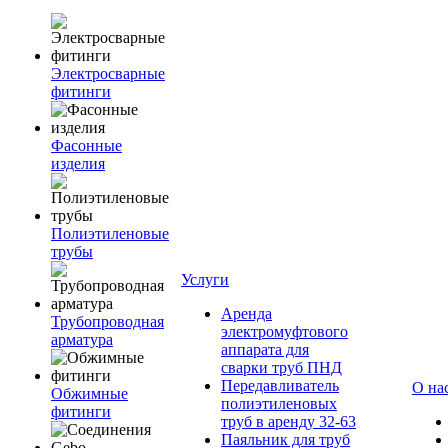
Электросварные
фитинги
Фасонные
изделия
Полиэтиленовые
трубы
Услуги
Аренда
Трубопроводная
электромуфтового
арматура
аппарата для
сварки труб ПНД
Передавливатель
О на
Обжимные
полиэтиленовых
фитинги
труб в аренду 32-63
Паяльник для труб