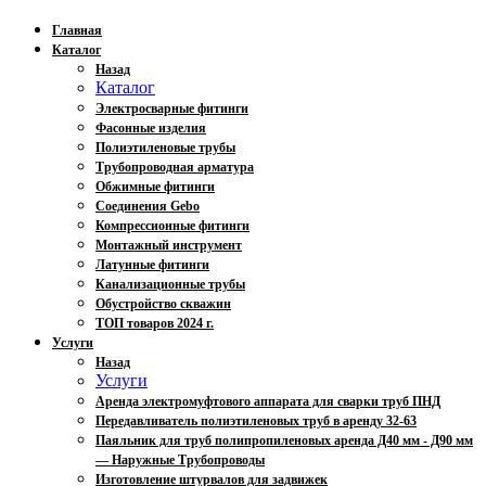
Главная
Каталог
Назад
Каталог
Электросварные фитинги
Фасонные изделия
Полиэтиленовые трубы
Трубопроводная арматура
Обжимные фитинги
Соединения Gebo
Компрессионные фитинги
Монтажный инструмент
Латунные фитинги
Канализационные трубы
Обустройство скважин
ТОП товаров 2024 г.
Услуги
Назад
Услуги
Аренда электромуфтового аппарата для сварки труб ПНД
Передавливатель полиэтиленовых труб в аренду 32-63
Паяльник для труб полипропиленовых аренда Д40 мм - Д90 мм
— Наружные Трубопроводы
Изготовление штурвалов для задвижек