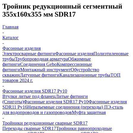
Тройник редукционный сегментный
355х160х355 мм SDR17
Главная
-
Каталог
-
Фасонные изделия
Электросварные фитинги
Фасонные изделия
Полиэтиленовые
трубы
Трубопроводная арматура
Обжимные
фитинги
Соединения Gebo
Компрессионные
фитинги
Монтажный инструмент
Обустройство
скважин
Латунные фитинги
Канализационные трубы
ТОП
товаров 2024 г.
-
Фасонные изделия SDR17 Ру10
Втулки литые под фланец
Литые фитинги
(Спиготы)
Фасонные изделия SDR17 Ру10
Фасонные изделия
SDR11 Ру16
Неразъемные соединения (переходы) ПЭ-сталь
для водопроводов и газопроводов
Муфта защитная
-
Тройники редукционные сварные SDR17
Переходы сварные SDR17
Тройники равнопроходные