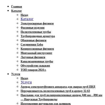
Главная
Каталог
Назад
Каталог
Электросварные фитинги
Фасонные изделия
Полиэтиленовые трубы
Трубопроводная арматура
Обжимные фитинги
Соединения Gebo
Компрессионные фитинги
Монтажный инструмент
Латунные фитинги
Канализационные трубы
Обустройство скважин
ТОП товаров 2024 г.
Услуги
Назад
Услуги
Аренда электромуфтового аппарата для сварки труб ПНД
Передавливатель полиэтиленовых труб в аренду 32-63
Паяльник для труб полипропиленовых аренда Д40 мм - Д90 мм
— Наружные Трубопроводы
Изготовление штурвалов для задвижек