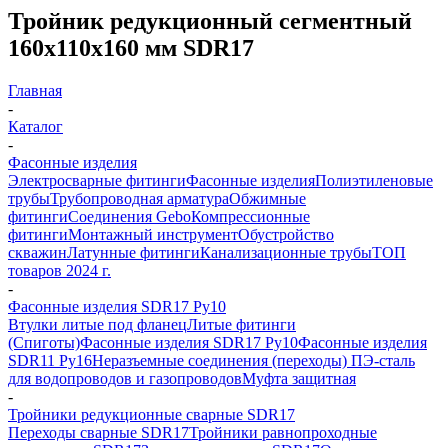
Тройник редукционный сегментный
160х110х160 мм SDR17
Главная
-
Каталог
-
Фасонные изделия
Электросварные фитинги
Фасонные изделия
Полиэтиленовые
трубы
Трубопроводная арматура
Обжимные
фитинги
Соединения Gebo
Компрессионные
фитинги
Монтажный инструмент
Обустройство
скважин
Латунные фитинги
Канализационные трубы
ТОП
товаров 2024 г.
-
Фасонные изделия SDR17 Ру10
Втулки литые под фланец
Литые фитинги
(Спиготы)
Фасонные изделия SDR17 Ру10
Фасонные изделия
SDR11 Ру16
Неразъемные соединения (переходы) ПЭ-сталь
для водопроводов и газопроводов
Муфта защитная
-
Тройники редукционные сварные SDR17
Переходы сварные SDR17
Тройники равнопроходные