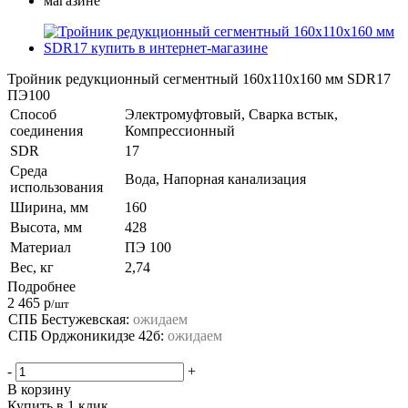
Тройник редукционный сегментный 160х110х160 мм SDR17
ПЭ100
Способ
Электромуфтовый, Сварка встык,
соединения
Компрессионный
SDR
17
Среда
Вода, Напорная канализация
использования
Ширина, мм
160
Высота, мм
428
Материал
ПЭ 100
Вес, кг
2,74
Подробнее
2 465
р
/шт
СПБ Бестужевская:
ожидаем
СПБ Орджоникидзе 42б:
ожидаем
-
+
В корзину
Купить в 1 клик