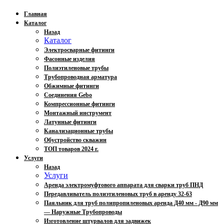
Главная
Каталог
Назад
Каталог
Электросварные фитинги
Фасонные изделия
Полиэтиленовые трубы
Трубопроводная арматура
Обжимные фитинги
Соединения Gebo
Компрессионные фитинги
Монтажный инструмент
Латунные фитинги
Канализационные трубы
Обустройство скважин
ТОП товаров 2024 г.
Услуги
Назад
Услуги
Аренда электромуфтового аппарата для сварки труб ПНД
Передавливатель полиэтиленовых труб в аренду 32-63
Паяльник для труб полипропиленовых аренда Д40 мм - Д90 мм
— Наружные Трубопроводы
Изготовление штурвалов для задвижек