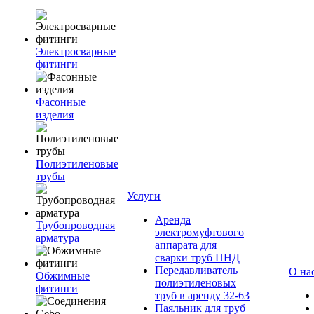
Электросварные
фитинги
Фасонные
изделия
Полиэтиленовые
трубы
Услуги
Аренда
Трубопроводная
электромуфтового
арматура
аппарата для
сварки труб ПНД
Передавливатель
О на
Обжимные
полиэтиленовых
фитинги
труб в аренду 32-63
Паяльник для труб