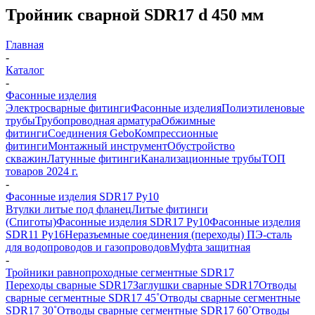
Тройник сварной SDR17 d 450 мм
Главная
-
Каталог
-
Фасонные изделия
Электросварные фитинги
Фасонные изделия
Полиэтиленовые
трубы
Трубопроводная арматура
Обжимные
фитинги
Соединения Gebo
Компрессионные
фитинги
Монтажный инструмент
Обустройство
скважин
Латунные фитинги
Канализационные трубы
ТОП
товаров 2024 г.
-
Фасонные изделия SDR17 Ру10
Втулки литые под фланец
Литые фитинги
(Спиготы)
Фасонные изделия SDR17 Ру10
Фасонные изделия
SDR11 Ру16
Неразъемные соединения (переходы) ПЭ-сталь
для водопроводов и газопроводов
Муфта защитная
-
Тройники равнопроходные сегментные SDR17
Переходы сварные SDR17
Заглушки сварные SDR17
Отводы
сварные сегментные SDR17 45˚
Отводы сварные сегментные
SDR17 30˚
Отводы сварные сегментные SDR17 60˚
Отводы