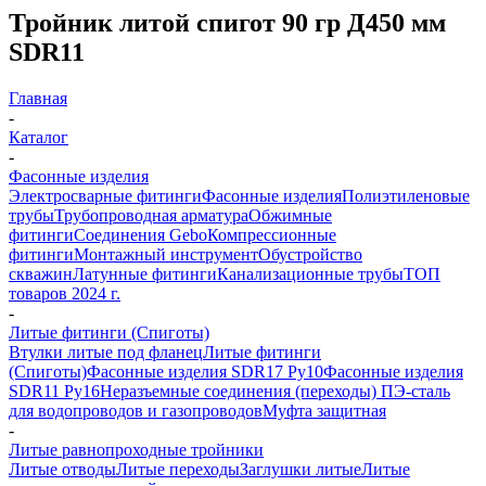
Тройник литой спигот 90 гр Д450 мм
SDR11
Главная
-
Каталог
-
Фасонные изделия
Электросварные фитинги
Фасонные изделия
Полиэтиленовые
трубы
Трубопроводная арматура
Обжимные
фитинги
Соединения Gebo
Компрессионные
фитинги
Монтажный инструмент
Обустройство
скважин
Латунные фитинги
Канализационные трубы
ТОП
товаров 2024 г.
-
Литые фитинги (Спиготы)
Втулки литые под фланец
Литые фитинги
(Спиготы)
Фасонные изделия SDR17 Ру10
Фасонные изделия
SDR11 Ру16
Неразъемные соединения (переходы) ПЭ-сталь
для водопроводов и газопроводов
Муфта защитная
-
Литые равнопроходные тройники
Литые отводы
Литые переходы
Заглушки литые
Литые