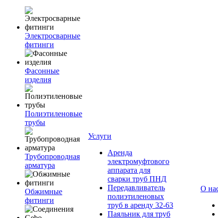
Электросварные
фитинги
Фасонные
изделия
Полиэтиленовые
трубы
Услуги
Аренда
Трубопроводная
электромуфтового
арматура
аппарата для
сварки труб ПНД
Передавливатель
О на
Обжимные
полиэтиленовых
фитинги
труб в аренду 32-63
Паяльник для труб