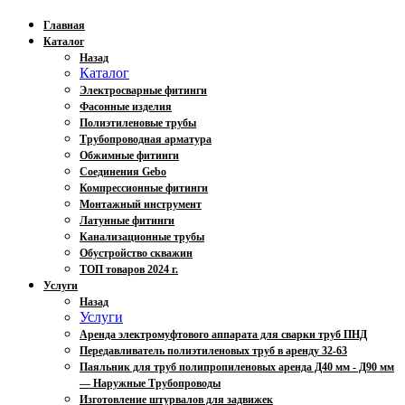
Главная
Каталог
Назад
Каталог
Электросварные фитинги
Фасонные изделия
Полиэтиленовые трубы
Трубопроводная арматура
Обжимные фитинги
Соединения Gebo
Компрессионные фитинги
Монтажный инструмент
Латунные фитинги
Канализационные трубы
Обустройство скважин
ТОП товаров 2024 г.
Услуги
Назад
Услуги
Аренда электромуфтового аппарата для сварки труб ПНД
Передавливатель полиэтиленовых труб в аренду 32-63
Паяльник для труб полипропиленовых аренда Д40 мм - Д90 мм
— Наружные Трубопроводы
Изготовление штурвалов для задвижек