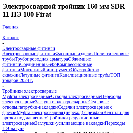
Электросварной тройник 160 мм SDR
11 ПЭ 100 Firat
Главная
-
Каталог
-
Электросварные фитинги
Электросварные фитинги
Фасонные изделия
Полиэтиленовые
трубы
Трубопроводная арматура
Обжимные
фитинги
Соединения Gebo
Компрессионные
фитинги
Монтажный инструмент
Обустройство
скважин
Латунные фитинги
Канализационные трубы
ТОП
товаров 2024 г.
-
Тройники электросварные
Муфты электросварные
Отводы электросварные
Переходы
электросварные
Заглушки электросварные
Седловые
отводы,патрубки-накладки
Седелки электросварные с
фрезой
Муфта электросварная (переход) с резьбой
Вентили для
врезки под давлением
Тройники редукционные
электросварные
Заглушки-усиливающие накладки
Переходы
ПЭ-латунь