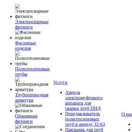
Электросварные
фитинги
Фасонные
изделия
Полиэтиленовые
трубы
Услуги
Аренда
Трубопроводная
электромуфтового
арматура
аппарата для
сварки труб ПНД
Передавливатель
О на
Обжимные
полиэтиленовых
фитинги
труб в аренду 32-63
Паяльник для труб