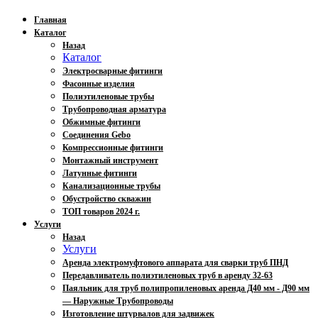
Главная
Каталог
Назад
Каталог
Электросварные фитинги
Фасонные изделия
Полиэтиленовые трубы
Трубопроводная арматура
Обжимные фитинги
Соединения Gebo
Компрессионные фитинги
Монтажный инструмент
Латунные фитинги
Канализационные трубы
Обустройство скважин
ТОП товаров 2024 г.
Услуги
Назад
Услуги
Аренда электромуфтового аппарата для сварки труб ПНД
Передавливатель полиэтиленовых труб в аренду 32-63
Паяльник для труб полипропиленовых аренда Д40 мм - Д90 мм
— Наружные Трубопроводы
Изготовление штурвалов для задвижек