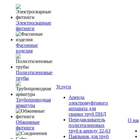
Электросварные
фитинги
Фасонные
изделия
Полиэтиленовые
трубы
Услуги
Аренда
Трубопроводная
электромуфтового
арматура
аппарата для
сварки труб ПНД
Передавливатель
О на
Обжимные
полиэтиленовых
фитинги
труб в аренду 32-63
Паяльник для труб