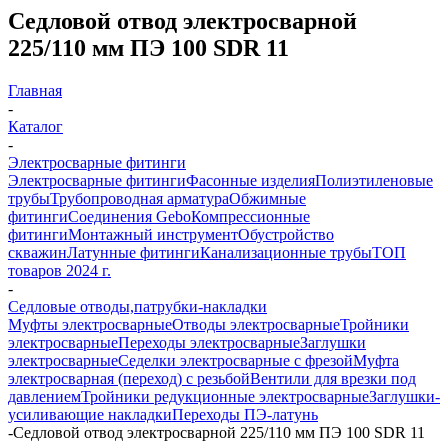
Седловой отвод электросварной
225/110 мм ПЭ 100 SDR 11
Главная
-
Каталог
-
Электросварные фитинги
Электросварные фитинги
Фасонные изделия
Полиэтиленовые
трубы
Трубопроводная арматура
Обжимные
фитинги
Соединения Gebo
Компрессионные
фитинги
Монтажный инструмент
Обустройство
скважин
Латунные фитинги
Канализационные трубы
ТОП
товаров 2024 г.
-
Седловые отводы,патрубки-накладки
Муфты электросварные
Отводы электросварные
Тройники
электросварные
Переходы электросварные
Заглушки
электросварные
Седелки электросварные с фрезой
Муфта
электросварная (переход) с резьбой
Вентили для врезки под
давлением
Тройники редукционные электросварные
Заглушки-
усиливающие накладки
Переходы ПЭ-латунь
-
Седловой отвод электросварной 225/110 мм ПЭ 100 SDR 11