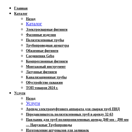
Главная
Каталог
Назад
Каталог
Электросварные фитинги
Фасонные изделия
Полиэтиленовые трубы
Трубопроводная арматура
Обжимные фитинги
Соединения Gebo
Компрессионные фитинги
Монтажный инструмент
Латунные фитинги
Канализационные трубы
Обустройство скважин
ТОП товаров 2024 г.
Услуги
Назад
Услуги
Аренда электромуфтового аппарата для сварки труб ПНД
Передавливатель полиэтиленовых труб в аренду 32-63
Паяльник для труб полипропиленовых аренда Д40 мм - Д90 мм
— Наружные Трубопроводы
Изготовление штурвалов для задвижек