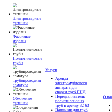
Электросварные
фитинги
Фасонные
изделия
Полиэтиленовые
трубы
Услуги
Аренда
Трубопроводная
электромуфтового
арматура
аппарата для
сварки труб ПНД
Передавливатель
О на
Обжимные
полиэтиленовых
фитинги
труб в аренду 32-63
Паяльник для труб