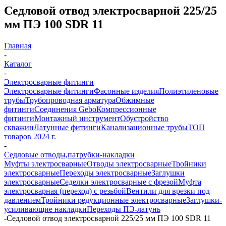
Седловой отвод электросварной 225/25
мм ПЭ 100 SDR 11
Главная
-
Каталог
-
Электросварные фитинги
Электросварные фитинги
Фасонные изделия
Полиэтиленовые
трубы
Трубопроводная арматура
Обжимные
фитинги
Соединения Gebo
Компрессионные
фитинги
Монтажный инструмент
Обустройство
скважин
Латунные фитинги
Канализационные трубы
ТОП
товаров 2024 г.
-
Седловые отводы,патрубки-накладки
Муфты электросварные
Отводы электросварные
Тройники
электросварные
Переходы электросварные
Заглушки
электросварные
Седелки электросварные с фрезой
Муфта
электросварная (переход) с резьбой
Вентили для врезки под
давлением
Тройники редукционные электросварные
Заглушки-
усиливающие накладки
Переходы ПЭ-латунь
-
Седловой отвод электросварной 225/25 мм ПЭ 100 SDR 11