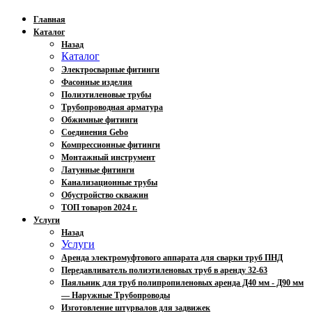
Главная
Каталог
Назад
Каталог
Электросварные фитинги
Фасонные изделия
Полиэтиленовые трубы
Трубопроводная арматура
Обжимные фитинги
Соединения Gebo
Компрессионные фитинги
Монтажный инструмент
Латунные фитинги
Канализационные трубы
Обустройство скважин
ТОП товаров 2024 г.
Услуги
Назад
Услуги
Аренда электромуфтового аппарата для сварки труб ПНД
Передавливатель полиэтиленовых труб в аренду 32-63
Паяльник для труб полипропиленовых аренда Д40 мм - Д90 мм
— Наружные Трубопроводы
Изготовление штурвалов для задвижек