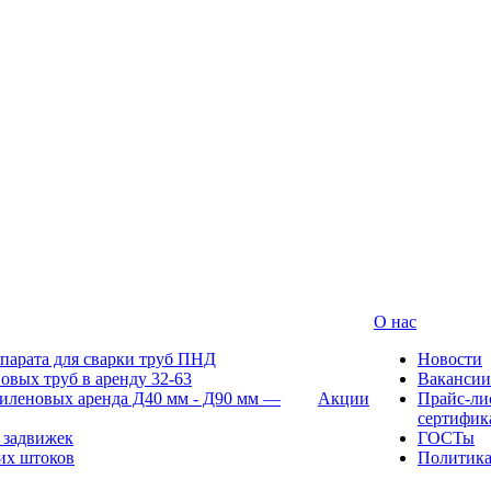
О нас
парата для сварки труб ПНД
Новости
овых труб в аренду 32-63
Вакансии
иленовых аренда Д40 мм - Д90 мм —
Акции
Прайс-ли
сертифик
 задвижек
ГОСТы
их штоков
Политик