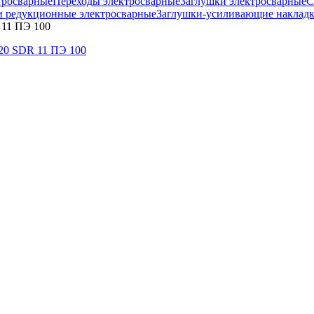
тросварные
Переходы электросварные
Заглушки электросварные
С
 редукционные электросварные
Заглушки-усиливающие наклад
 11 ПЭ 100