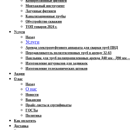
Компрессионные фитинги
Монтажный инструмент
Латунные фитинги
Канализационные трубы
Обустройство скважин
ТОП товаров 2024 г.
Услуги
Назад
Услуги
Аренда электромуфтового аппарата для сварки труб ПНД
Передавливатель полиэтиленовых труб в аренду 32-63
Паяльник для труб полипропиленовых аренда Д40 мм - Д90 мм
Изготовление штурвалов для задвижек
Изготовление телескопических штоков
Акции
О нас
Назад
О нас
Новости
Вакансии
Прайс-листы и сертификаты
ГОСТы
Политика
Как оплатить
Доставка