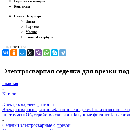
Гарантия и возврат
Контакты
Санкт-Петербург
Назад
Города
Москва
Санкт-Петербург
Поделиться
Электросварная седелка для врезки под
Главная
-
Каталог
-
Электросварные фитинги
Электросварные фитинги
Фасонные изделия
Полиэтиленовые т
инструмент
Обустройство скважин
Латунные фитинги
Канализа
-
Седелки электросварные с фрезой