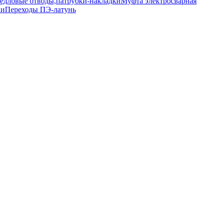
едловые отводы,патрубки-накладки
Муфта электросварная
ки
Переходы ПЭ-латунь