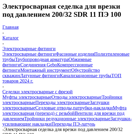
Электросварная седелка для врезки
под давлением 200/32 SDR 11 ПЭ 100
Главная
-
Каталог
-
Электросварные фитинги
Электросварные фитинги
Фасонные изделия
Полиэтиленовые
трубы
Трубопроводная арматура
Обжимные
фитинги
Соединения Gebo
Компрессионные
фитинги
Монтажный инструмент
Обустройство
скважин
Латунные фитинги
Канализационные трубы
ТОП
товаров 2024 г.
-
Седелки электросварные с фрезой
Муфты электросварные
Отводы электросварные
Тройники
электросварные
Переходы электросварные
Заглушки
электросварные
Седловые отводы,патрубки-накладки
Муфта
электросварная (переход) с резьбой
Вентили для врезки под
давлением
Тройники редукционные электросварные
Заглушки-
усиливающие накладки
Переходы ПЭ-латунь
-
Электросварная седелка для врезки под давлением 200/32