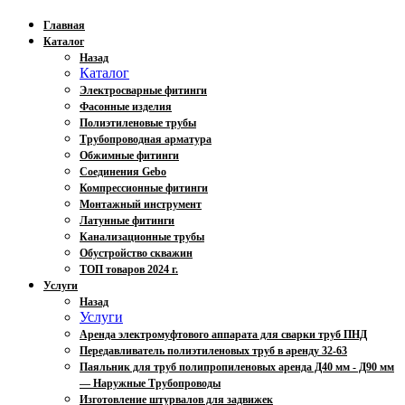
Главная
Каталог
Назад
Каталог
Электросварные фитинги
Фасонные изделия
Полиэтиленовые трубы
Трубопроводная арматура
Обжимные фитинги
Соединения Gebo
Компрессионные фитинги
Монтажный инструмент
Латунные фитинги
Канализационные трубы
Обустройство скважин
ТОП товаров 2024 г.
Услуги
Назад
Услуги
Аренда электромуфтового аппарата для сварки труб ПНД
Передавливатель полиэтиленовых труб в аренду 32-63
Паяльник для труб полипропиленовых аренда Д40 мм - Д90 мм
— Наружные Трубопроводы
Изготовление штурвалов для задвижек