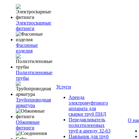
Электросварные
фитинги
Фасонные
изделия
Полиэтиленовые
трубы
Услуги
Аренда
Трубопроводная
электромуфтового
арматура
аппарата для
сварки труб ПНД
Передавливатель
О на
Обжимные
полиэтиленовых
фитинги
труб в аренду 32-63
Паяльник для труб