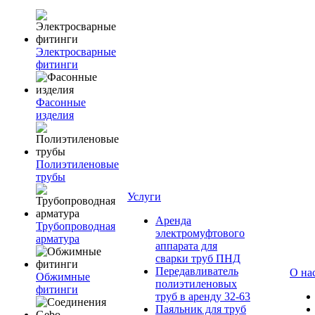
Электросварные
фитинги
Фасонные
изделия
Полиэтиленовые
трубы
Услуги
Аренда
Трубопроводная
электромуфтового
арматура
аппарата для
сварки труб ПНД
Передавливатель
О на
Обжимные
полиэтиленовых
фитинги
труб в аренду 32-63
Паяльник для труб