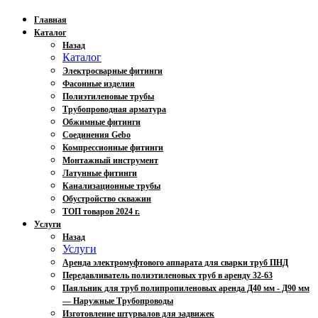
Главная
Каталог
Назад
Каталог
Электросварные фитинги
Фасонные изделия
Полиэтиленовые трубы
Трубопроводная арматура
Обжимные фитинги
Соединения Gebo
Компрессионные фитинги
Монтажный инструмент
Латунные фитинги
Канализационные трубы
Обустройство скважин
ТОП товаров 2024 г.
Услуги
Назад
Услуги
Аренда электромуфтового аппарата для сварки труб ПНД
Передавливатель полиэтиленовых труб в аренду 32-63
Паяльник для труб полипропиленовых аренда Д40 мм - Д90 мм
— Наружные Трубопроводы
Изготовление штурвалов для задвижек