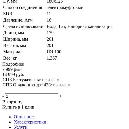
Dy, мм
180х125
Способ соединения
Электромуфтовый
SDR
11
Давление, Атм
16
Среда использования
Вода, Газ, Напорная канализация
Длина, мм
179
Ширина, мм
201
Высота, мм
201
Материал
ПЭ 100
Вес, кг
1,367
Подробнее
7 999
р
/шт
14 999
руб.
СПБ Бестужевская:
ожидаем
СПБ Орджоникидзе 42б:
ожидаем
-
+
В корзину
Купить в 1 клик
Описание
Характеристики
Услуги