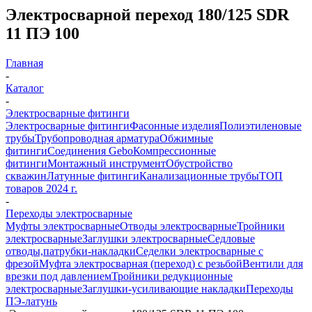
Электросварной переход 180/125 SDR
11 ПЭ 100
Главная
-
Каталог
-
Электросварные фитинги
Электросварные фитинги
Фасонные изделия
Полиэтиленовые
трубы
Трубопроводная арматура
Обжимные
фитинги
Соединения Gebo
Компрессионные
фитинги
Монтажный инструмент
Обустройство
скважин
Латунные фитинги
Канализационные трубы
ТОП
товаров 2024 г.
-
Переходы электросварные
Муфты электросварные
Отводы электросварные
Тройники
электросварные
Заглушки электросварные
Седловые
отводы,патрубки-накладки
Седелки электросварные с
фрезой
Муфта электросварная (переход) с резьбой
Вентили для
врезки под давлением
Тройники редукционные
электросварные
Заглушки-усиливающие накладки
Переходы
ПЭ-латунь