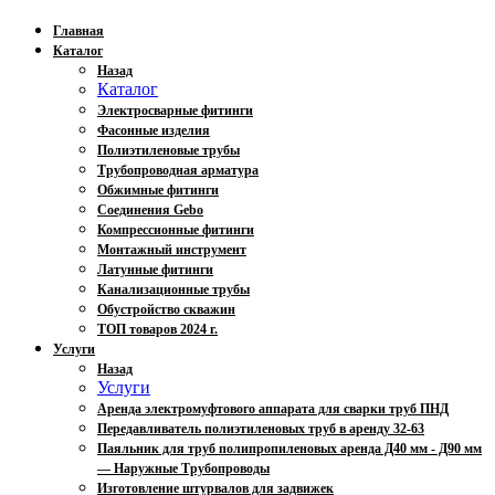
Главная
Каталог
Назад
Каталог
Электросварные фитинги
Фасонные изделия
Полиэтиленовые трубы
Трубопроводная арматура
Обжимные фитинги
Соединения Gebo
Компрессионные фитинги
Монтажный инструмент
Латунные фитинги
Канализационные трубы
Обустройство скважин
ТОП товаров 2024 г.
Услуги
Назад
Услуги
Аренда электромуфтового аппарата для сварки труб ПНД
Передавливатель полиэтиленовых труб в аренду 32-63
Паяльник для труб полипропиленовых аренда Д40 мм - Д90 мм
— Наружные Трубопроводы
Изготовление штурвалов для задвижек