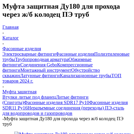
Муфта защитная Ду180 для прохода
через ж/б колодец ПЭ труб
Главная
-
Каталог
-
Фасонные изделия
Электросварные фитинги
Фасонные изделия
Полиэтиленовые
трубы
Трубопроводная арматура
Обжимные
фитинги
Соединения Gebo
Компрессионные
фитинги
Монтажный инструмент
Обустройство
скважин
Латунные фитинги
Канализационные трубы
ТОП
товаров 2024 г.
-
Муфта защитная
Втулки литые под фланец
Литые фитинги
(Спиготы)
Фасонные изделия SDR17 Ру10
Фасонные изделия
SDR11 Ру16
Неразъемные соединения (переходы) ПЭ-сталь
для водопроводов и газопроводов
-
Муфта защитная Ду180 для прохода через ж/б колодец ПЭ
труб