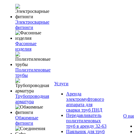
Электросварные
фитинги
Фасонные
изделия
Полиэтиленовые
трубы
Услуги
Аренда
Трубопроводная
электромуфтового
арматура
аппарата для
сварки труб ПНД
Передавливатель
О на
Обжимные
полиэтиленовых
фитинги
труб в аренду 32-63
Паяльник для труб