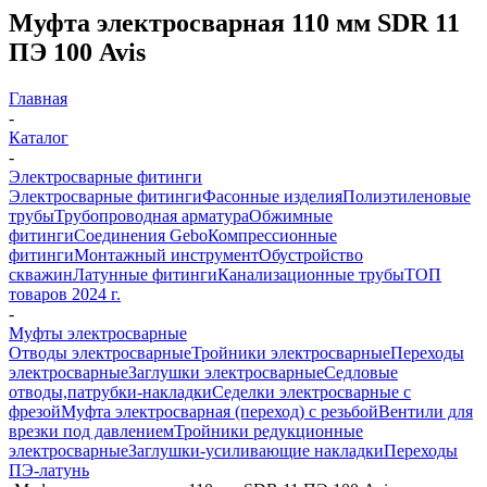
Муфта электросварная 110 мм SDR 11
ПЭ 100 Avis
Главная
-
Каталог
-
Электросварные фитинги
Электросварные фитинги
Фасонные изделия
Полиэтиленовые
трубы
Трубопроводная арматура
Обжимные
фитинги
Соединения Gebo
Компрессионные
фитинги
Монтажный инструмент
Обустройство
скважин
Латунные фитинги
Канализационные трубы
ТОП
товаров 2024 г.
-
Муфты электросварные
Отводы электросварные
Тройники электросварные
Переходы
электросварные
Заглушки электросварные
Седловые
отводы,патрубки-накладки
Седелки электросварные с
фрезой
Муфта электросварная (переход) с резьбой
Вентили для
врезки под давлением
Тройники редукционные
электросварные
Заглушки-усиливающие накладки
Переходы
ПЭ-латунь