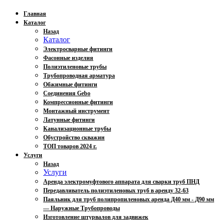
Главная
Каталог
Назад
Каталог
Электросварные фитинги
Фасонные изделия
Полиэтиленовые трубы
Трубопроводная арматура
Обжимные фитинги
Соединения Gebo
Компрессионные фитинги
Монтажный инструмент
Латунные фитинги
Канализационные трубы
Обустройство скважин
ТОП товаров 2024 г.
Услуги
Назад
Услуги
Аренда электромуфтового аппарата для сварки труб ПНД
Передавливатель полиэтиленовых труб в аренду 32-63
Паяльник для труб полипропиленовых аренда Д40 мм - Д90 мм
— Наружные Трубопроводы
Изготовление штурвалов для задвижек