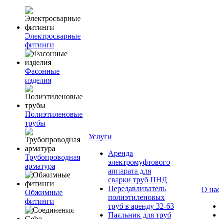
Электросварные
фитинги
Фасонные
изделия
Полиэтиленовые
трубы
Услуги
Аренда
Трубопроводная
электромуфтового
арматура
аппарата для
сварки труб ПНД
Передавливатель
О на
Обжимные
полиэтиленовых
фитинги
труб в аренду 32-63
Паяльник для труб