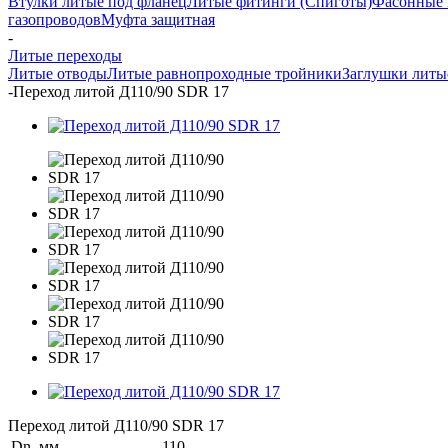
Втулки литые под фланец
Литые фитинги (Спиготы)
Фасонные 
газопроводов
Муфта защитная
-
Литые переходы
Литые отводы
Литые равнопроходные тройники
Заглушки литы
-
Переход литой Д110/90 SDR 17
Переход литой Д110/90 SDR 17
Dn, мм
110