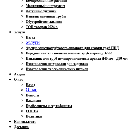
Компрессионные фитинги
Монтажный инструмент
Латунные фитинги
Канализационные трубы
Обустройство скважин
ТОП товаров 2024 г.
Услуги
Назад
Услуги
Аренда электромуфтового аппарата для сварки труб ПНД
Передавливатель полиэтиленовых труб в аренду 32-63
Паяльник для труб полипропиленовых аренда Д40 мм - Д90 мм
Изготовление штурвалов для задвижек
Изготовление телескопических штоков
Акции
О нас
Назад
О нас
Новости
Вакансии
Прайс-листы и сертификаты
ГОСТы
Политика
Как оплатить
Доставка