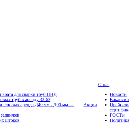
О нас
парата для сварки труб ПНД
Новости
овых труб в аренду 32-63
Вакансии
иленовых аренда Д40 мм - Д90 мм —
Акции
Прайс-ли
сертифик
 задвижек
ГОСТы
их штоков
Политик