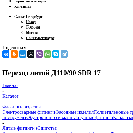
Гарантия и возврат
Контакты
Санкт-Петербург
Назад
Города
Москва
Санкт-Петербург
Поделиться
Переход литой Д110/90 SDR 17
Главная
-
Каталог
-
Фасонные изделия
Электросварные фитинги
Фасонные изделия
Полиэтиленовые т
инструмент
Обустройство скважин
Латунные фитинги
Канализа
-
Литые фитинги (Спиготы)