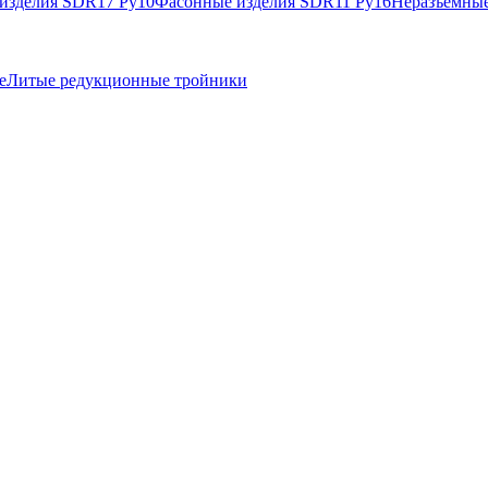
изделия SDR17 Ру10
Фасонные изделия SDR11 Ру16
Неразъемные
е
Литые редукционные тройники