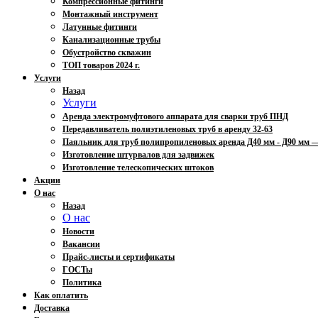
Компрессионные фитинги
Монтажный инструмент
Латунные фитинги
Канализационные трубы
Обустройство скважин
ТОП товаров 2024 г.
Услуги
Назад
Услуги
Аренда электромуфтового аппарата для сварки труб ПНД
Передавливатель полиэтиленовых труб в аренду 32-63
Паяльник для труб полипропиленовых аренда Д40 мм - Д90 мм
Изготовление штурвалов для задвижек
Изготовление телескопических штоков
Акции
О нас
Назад
О нас
Новости
Вакансии
Прайс-листы и сертификаты
ГОСТы
Политика
Как оплатить
Доставка