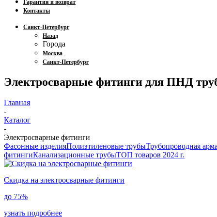
Гарантия и возврат
Контакты
Санкт-Петербург
Назад
Города
Москва
Санкт-Петербург
Электросварные фитинги для ПНД труб
Главная
-
Каталог
-
Электросварные фитинги
Фасонные изделия
Полиэтиленовые трубы
Трубопроводная арм
фитинги
Канализационные трубы
ТОП товаров 2024 г.
Скидка на электросварные фитинги
до
75%
узнать подробнее