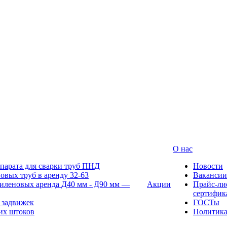
О нас
парата для сварки труб ПНД
Новости
овых труб в аренду 32-63
Вакансии
иленовых аренда Д40 мм - Д90 мм —
Акции
Прайс-ли
сертифик
 задвижек
ГОСТы
их штоков
Политик