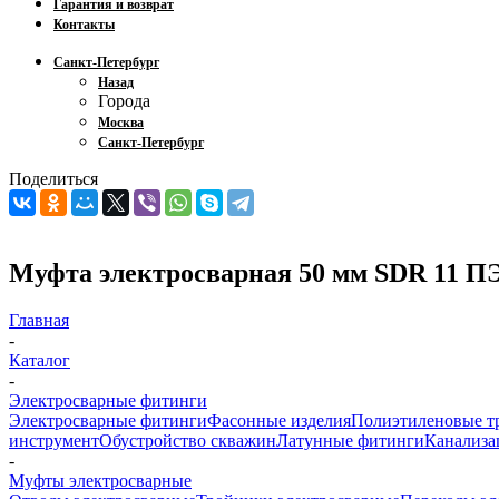
Гарантия и возврат
Контакты
Санкт-Петербург
Назад
Города
Москва
Санкт-Петербург
Поделиться
Муфта электросварная 50 мм SDR 11 ПЭ
Главная
-
Каталог
-
Электросварные фитинги
Электросварные фитинги
Фасонные изделия
Полиэтиленовые т
инструмент
Обустройство скважин
Латунные фитинги
Канализа
-
Муфты электросварные