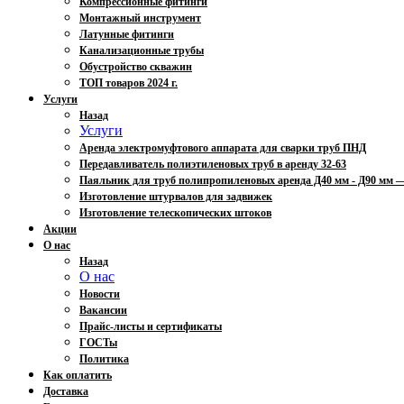
Компрессионные фитинги
Монтажный инструмент
Латунные фитинги
Канализационные трубы
Обустройство скважин
ТОП товаров 2024 г.
Услуги
Назад
Услуги
Аренда электромуфтового аппарата для сварки труб ПНД
Передавливатель полиэтиленовых труб в аренду 32-63
Паяльник для труб полипропиленовых аренда Д40 мм - Д90 мм
Изготовление штурвалов для задвижек
Изготовление телескопических штоков
Акции
О нас
Назад
О нас
Новости
Вакансии
Прайс-листы и сертификаты
ГОСТы
Политика
Как оплатить
Доставка