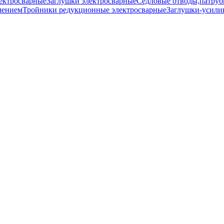
ектросварные
Заглушки электросварные
Седловые отводы,патруб
лением
Тройники редукционные электросварные
Заглушки-усили