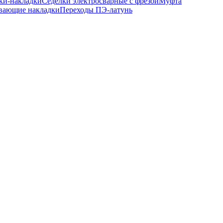
ки-накладки
Седелки электросварные с фрезой
Муфта
вающие накладки
Переходы ПЭ-латунь