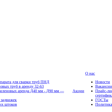
О нас
парата для сварки труб ПНД
Новости
овых труб в аренду 32-63
Вакансии
иленовых аренда Д40 мм - Д90 мм —
Акции
Прайс-ли
сертифик
 задвижек
ГОСТы
их штоков
Политик