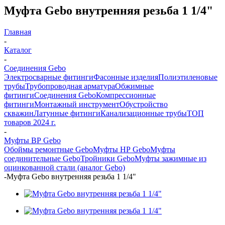
Муфта Gebo внутренняя резьба 1 1/4"
Главная
-
Каталог
-
Соединения Gebo
Электросварные фитинги
Фасонные изделия
Полиэтиленовые
трубы
Трубопроводная арматура
Обжимные
фитинги
Соединения Gebo
Компрессионные
фитинги
Монтажный инструмент
Обустройство
скважин
Латунные фитинги
Канализационные трубы
ТОП
товаров 2024 г.
-
Муфты ВР Gebo
Обоймы ремонтные Gebo
Муфты НР Gebo
Муфты
соединительные Gebo
Тройники Gebo
Муфты зажимные из
оцинкованной стали (аналог Gebo)
-
Муфта Gebo внутренняя резьба 1 1/4"