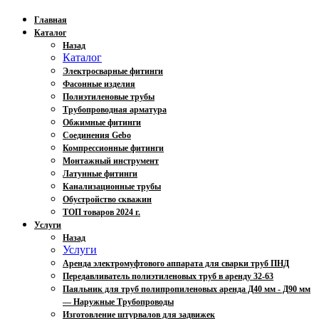
Главная
Каталог
Назад
Каталог
Электросварные фитинги
Фасонные изделия
Полиэтиленовые трубы
Трубопроводная арматура
Обжимные фитинги
Соединения Gebo
Компрессионные фитинги
Монтажный инструмент
Латунные фитинги
Канализационные трубы
Обустройство скважин
ТОП товаров 2024 г.
Услуги
Назад
Услуги
Аренда электромуфтового аппарата для сварки труб ПНД
Передавливатель полиэтиленовых труб в аренду 32-63
Паяльник для труб полипропиленовых аренда Д40 мм - Д90 мм
— Наружные Трубопроводы
Изготовление штурвалов для задвижек