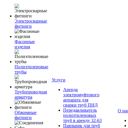
Электросварные
фитинги
Фасонные
изделия
Полиэтиленовые
трубы
Услуги
Аренда
Трубопроводная
электромуфтового
арматура
аппарата для
сварки труб ПНД
Передавливатель
О на
Обжимные
полиэтиленовых
фитинги
труб в аренду 32-63
Паяльник для труб