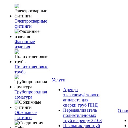
Электросварные
фитинги
Фасонные
изделия
Полиэтиленовые
трубы
Услуги
Аренда
Трубопроводная
электромуфтового
арматура
аппарата для
сварки труб ПНД
Передавливатель
О на
Обжимные
полиэтиленовых
фитинги
труб в аренду 32-63
Паяльник для труб