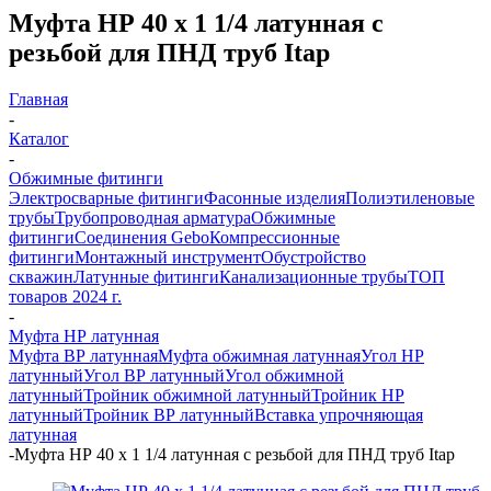
Муфта НР 40 х 1 1/4 латунная с
резьбой для ПНД труб Itap
Главная
-
Каталог
-
Обжимные фитинги
Электросварные фитинги
Фасонные изделия
Полиэтиленовые
трубы
Трубопроводная арматура
Обжимные
фитинги
Соединения Gebo
Компрессионные
фитинги
Монтажный инструмент
Обустройство
скважин
Латунные фитинги
Канализационные трубы
ТОП
товаров 2024 г.
-
Муфта НР латунная
Муфта ВР латунная
Муфта обжимная латунная
Угол НР
латунный
Угол ВР латунный
Угол обжимной
латунный
Тройник обжимной латунный
Тройник НР
латунный
Тройник ВР латунный
Вставка упрочняющая
латунная
-
Муфта НР 40 х 1 1/4 латунная с резьбой для ПНД труб Itap