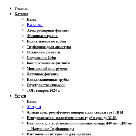
Главная
Каталог
Назад
Каталог
Электросварные фитинги
Фасонные изделия
Полиэтиленовые трубы
Трубопроводная арматура
Обжимные фитинги
Соединения Gebo
Компрессионные фитинги
Монтажный инструмент
Латунные фитинги
Канализационные трубы
Обустройство скважин
ТОП товаров 2024 г.
Услуги
Назад
Услуги
Аренда электромуфтового аппарата для сварки труб ПНД
Передавливатель полиэтиленовых труб в аренду 32-63
Паяльник для труб полипропиленовых аренда Д40 мм - Д90 мм
— Наружные Трубопроводы
Изготовление штурвалов для задвижек