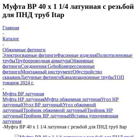
Муфта ВР 40 х 1 1/4 латунная с резьбой
для ПНД труб Itap
Главная
-
Каталог
-
Обжимные фитинги
Электросварные фитинги
Фасонные изделия
Полиэтиленовые
трубы
Трубопроводная арматура
Обжимные
фитинги
Соединения Gebo
Компрессионные
фитинги
Монтажный инструмент
Обустройство
скважин
Латунные фитинги
Канализационные трубы
ТОП
товаров 2024 г.
-
Муфта ВР латунная
Муфта НР латунная
Муфта обжимная латунная
Угол НР
латунный
Угол ВР латунный
Угол обжимной
латунный
Тройник обжимной латунный
Тройник НР
латунный
Тройник ВР латунный
Вставка упрочняющая
латунная
-
Муфта ВР 40 х 1 1/4 латунная с резьбой для ПНД труб Itap