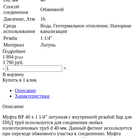
Способ
Обжимной
соединения
Давление, Атм
16
Среда
Вода, Геотермальное отопление, Напорная
использования
канализация
Резьба
1 1/4"
Материал
Латунь
Подробнее
1 894
р
/шт
3 790
руб.
-
+
В корзину
Купить в 1 клик
Описание
Характеристики
Описание
Муфта ВР 40 х 1 1/4” латунная с внутренней резьбой Itap для
ПНД труб используется для соединения любых
полиэтиленовых труб d 40 мм. Данный фитинг используется
при переходе обжимного участка к соединению. Муфта