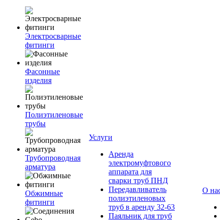
Электросварные
фитинги
Фасонные
изделия
Полиэтиленовые
трубы
Услуги
Аренда
Трубопроводная
электромуфтового
арматура
аппарата для
сварки труб ПНД
Передавливатель
О на
Обжимные
полиэтиленовых
фитинги
труб в аренду 32-63
Паяльник для труб