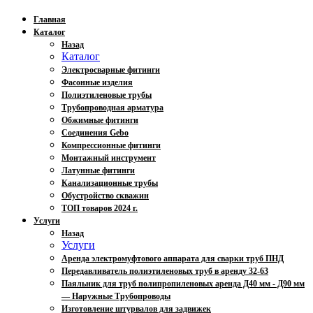
Главная
Каталог
Назад
Каталог
Электросварные фитинги
Фасонные изделия
Полиэтиленовые трубы
Трубопроводная арматура
Обжимные фитинги
Соединения Gebo
Компрессионные фитинги
Монтажный инструмент
Латунные фитинги
Канализационные трубы
Обустройство скважин
ТОП товаров 2024 г.
Услуги
Назад
Услуги
Аренда электромуфтового аппарата для сварки труб ПНД
Передавливатель полиэтиленовых труб в аренду 32-63
Паяльник для труб полипропиленовых аренда Д40 мм - Д90 мм
— Наружные Трубопроводы
Изготовление штурвалов для задвижек