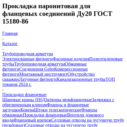
Прокладка паронитовая для
фланцевых соединений Ду20 ГОСТ
15180-86
Главная
-
Каталог
-
Трубопроводная арматура
Электросварные фитинги
Фасонные изделия
Полиэтиленовые
трубы
Трубопроводная арматура
Обжимные
фитинги
Соединения Gebo
Компрессионные
фитинги
Монтажный инструмент
Обустройство
скважин
Латунные фитинги
Канализационные трубы
ТОП
товаров 2024 г.
-
Прокладки фланцевые
Шаровые краны ПНД
Затворы межфланцевые
Задвижки с
обрезиненным клином
Фланцы и фланцевые
заглушки
Ковера
Штоки телескопические
Фланцы
обжимные
Прокладки фланцевые
Вентили домового
ввода
Фланцевый крепеж
Седловые отводы на чугунную трубу
(резьбовые)
Седловые отводы на чугунную трубу