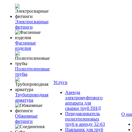
Электросварные
фитинги
Фасонные
изделия
Полиэтиленовые
трубы
Услуги
Аренда
Трубопроводная
электромуфтового
арматура
аппарата для
сварки труб ПНД
Передавливатель
О на
Обжимные
полиэтиленовых
фитинги
труб в аренду 32-63
Паяльник для труб