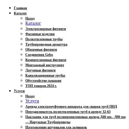
Главная
Каталог
Назад
Каталог
Электросварные фитинги
Фасонные изделия
Полиэтиленовые трубы
Трубопроводная арматура
Обжимные фитинги
Соединения Gebo
Компрессионные фитинги
Монтажный инструмент
Латунные фитинги
Канализационные трубы
Обустройство скважин
ТОП товаров 2024 г.
Услуги
Назад
Услуги
Аренда электромуфтового аппарата для сварки труб ПНД
Передавливатель полиэтиленовых труб в аренду 32-63
Паяльник для труб полипропиленовых аренда Д40 мм - Д90 мм
— Наружные Трубопроводы
Изготовление штурвалов для задвижек