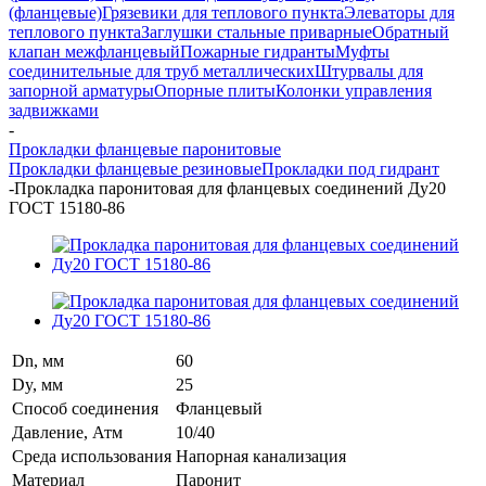
(фланцевые)
Грязевики для теплового пункта
Элеваторы для
теплового пункта
Заглушки стальные приварные
Обратный
клапан межфланцевый
Пожарные гидранты
Муфты
соединительные для труб металлических
Штурвалы для
запорной арматуры
Опорные плиты
Колонки управления
задвижками
-
Прокладки фланцевые паронитовые
Прокладки фланцевые резиновые
Прокладки под гидрант
-
Прокладка паронитовая для фланцевых соединений Ду20
ГОСТ 15180-86
Dn, мм
60
Dy, мм
25
Способ соединения
Фланцевый
Давление, Атм
10/40
Среда использования
Напорная канализация
Материал
Паронит