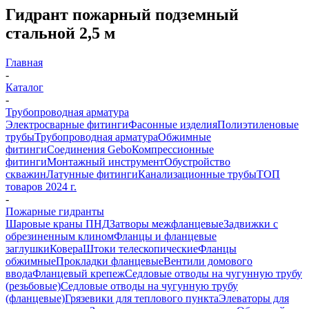
Гидрант пожарный подземный
стальной 2,5 м
Главная
-
Каталог
-
Трубопроводная арматура
Электросварные фитинги
Фасонные изделия
Полиэтиленовые
трубы
Трубопроводная арматура
Обжимные
фитинги
Соединения Gebo
Компрессионные
фитинги
Монтажный инструмент
Обустройство
скважин
Латунные фитинги
Канализационные трубы
ТОП
товаров 2024 г.
-
Пожарные гидранты
Шаровые краны ПНД
Затворы межфланцевые
Задвижки с
обрезиненным клином
Фланцы и фланцевые
заглушки
Ковера
Штоки телескопические
Фланцы
обжимные
Прокладки фланцевые
Вентили домового
ввода
Фланцевый крепеж
Седловые отводы на чугунную трубу
(резьбовые)
Седловые отводы на чугунную трубу
(фланцевые)
Грязевики для теплового пункта
Элеваторы для