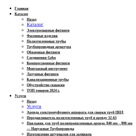
Главная
Каталог
Назад
Каталог
Электросварные фитинги
Фасонные изделия
Полиэтиленовые трубы
Трубопроводная арматура
Обжимные фитинги
Соединения Gebo
Компрессионные фитинги
Монтажный инструмент
Латунные фитинги
Канализационные трубы
Обустройство скважин
ТОП товаров 2024 г.
Услуги
Назад
Услуги
Аренда электромуфтового аппарата для сварки труб ПНД
Передавливатель полиэтиленовых труб в аренду 32-63
Паяльник для труб полипропиленовых аренда Д40 мм - Д90 мм
— Наружные Трубопроводы
Изготовление штурвалов для задвижек