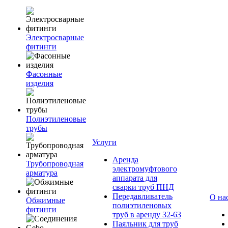
Электросварные
фитинги
Фасонные
изделия
Полиэтиленовые
трубы
Услуги
Аренда
Трубопроводная
электромуфтового
арматура
аппарата для
сварки труб ПНД
Передавливатель
О на
Обжимные
полиэтиленовых
фитинги
труб в аренду 32-63
Паяльник для труб