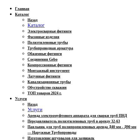
Главная
Каталог
Назад
Каталог
Электросварные фитинги
Фасонные изделия
Полиэтиленовые трубы
Трубопроводная арматура
Обжимные фитинги
Соединения Gebo
Компрессионные фитинги
Монтажный инструмент
Латунные фитинги
Канализационные трубы
Обустройство скважин
ТОП товаров 2024 г.
Услуги
Назад
Услуги
Аренда электромуфтового аппарата для сварки труб ПНД
Передавливатель полиэтиленовых труб в аренду 32-63
Паяльник для труб полипропиленовых аренда Д40 мм - Д90 мм
— Наружные Трубопроводы
Изготовление штурвалов для задвижек