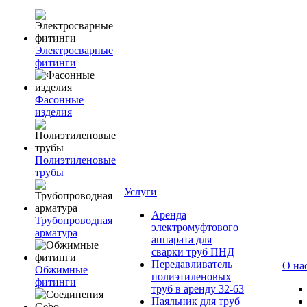
Электросварные
фитинги
Фасонные
изделия
Полиэтиленовые
трубы
Услуги
Аренда
Трубопроводная
электромуфтового
арматура
аппарата для
сварки труб ПНД
Передавливатель
О на
Обжимные
полиэтиленовых
фитинги
труб в аренду 32-63
Паяльник для труб