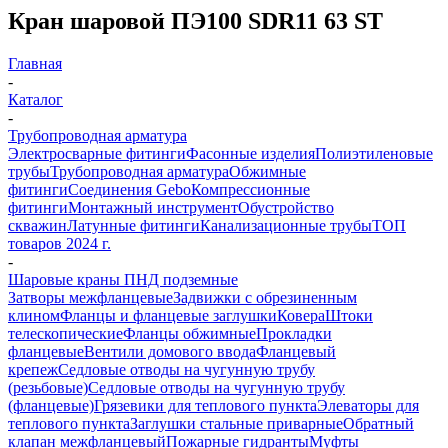
Кран шаровой ПЭ100 SDR11 63 ST
Главная
-
Каталог
-
Трубопроводная арматура
Электросварные фитинги
Фасонные изделия
Полиэтиленовые
трубы
Трубопроводная арматура
Обжимные
фитинги
Соединения Gebo
Компрессионные
фитинги
Монтажный инструмент
Обустройство
скважин
Латунные фитинги
Канализационные трубы
ТОП
товаров 2024 г.
-
Шаровые краны ПНД подземные
Затворы межфланцевые
Задвижки с обрезиненным
клином
Фланцы и фланцевые заглушки
Ковера
Штоки
телескопические
Фланцы обжимные
Прокладки
фланцевые
Вентили домового ввода
Фланцевый
крепеж
Седловые отводы на чугунную трубу
(резьбовые)
Седловые отводы на чугунную трубу
(фланцевые)
Грязевики для теплового пункта
Элеваторы для
теплового пункта
Заглушки стальные приварные
Обратный
клапан межфланцевый
Пожарные гидранты
Муфты