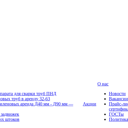
О нас
парата для сварки труб ПНД
Новости
овых труб в аренду 32-63
Вакансии
иленовых аренда Д40 мм - Д90 мм —
Акции
Прайс-ли
сертифик
 задвижек
ГОСТы
их штоков
Политик