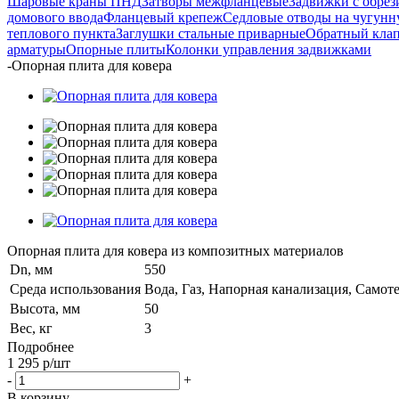
Шаровые краны ПНД
Затворы межфланцевые
Задвижки с обре
домового ввода
Фланцевый крепеж
Седловые отводы на чугунну
теплового пункта
Заглушки стальные приварные
Обратный кла
арматуры
Опорные плиты
Колонки управления задвижками
-
Опорная плита для ковера
Опорная плита для ковера из композитных материалов
Dn, мм
550
Среда использования
Вода, Газ, Напорная канализация, Самот
Высота, мм
50
Вес, кг
3
Подробнее
1 295
р
/шт
-
+
В корзину