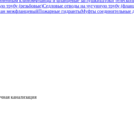
зиненным клином
Фланцы и фланцевые заглушки
Штоки телескоп
ю трубу (резьбовые)
Седловые отводы на чугунную трубу (флан
пан межфланцевый
Пожарные гидранты
Муфты соединительные д
ечная канализация