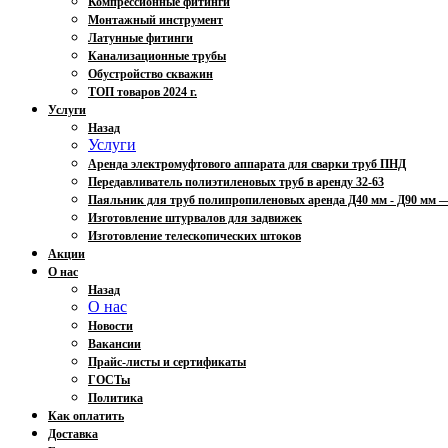
Компрессионные фитинги
Монтажный инструмент
Латунные фитинги
Канализационные трубы
Обустройство скважин
ТОП товаров 2024 г.
Услуги
Назад
Услуги
Аренда электромуфтового аппарата для сварки труб ПНД
Передавливатель полиэтиленовых труб в аренду 32-63
Паяльник для труб полипропиленовых аренда Д40 мм - Д90 мм
Изготовление штурвалов для задвижек
Изготовление телескопических штоков
Акции
О нас
Назад
О нас
Новости
Вакансии
Прайс-листы и сертификаты
ГОСТы
Политика
Как оплатить
Доставка