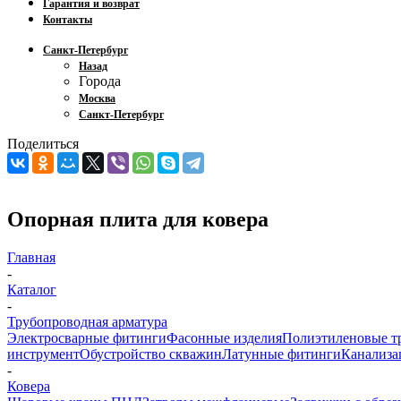
Гарантия и возврат
Контакты
Санкт-Петербург
Назад
Города
Москва
Санкт-Петербург
Поделиться
Опорная плита для ковера
Главная
-
Каталог
-
Трубопроводная арматура
Электросварные фитинги
Фасонные изделия
Полиэтиленовые т
инструмент
Обустройство скважин
Латунные фитинги
Канализа
-
Ковера