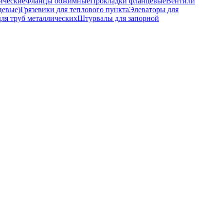
ические
Фланцы обжимные
Прокладки фланцевые
Вентили
цевые)
Грязевики для теплового пункта
Элеваторы для
ля труб металлических
Штурвалы для запорной