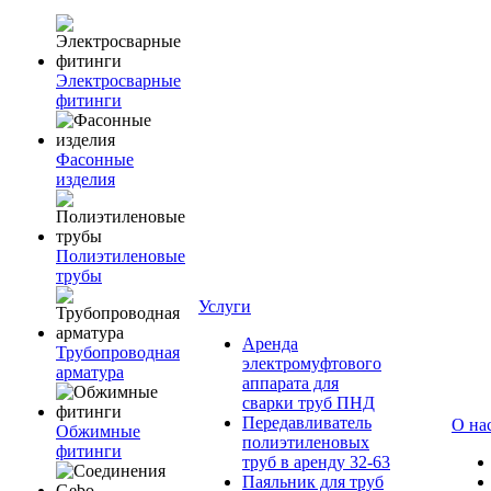
Электросварные
фитинги
Фасонные
изделия
Полиэтиленовые
трубы
Услуги
Аренда
Трубопроводная
электромуфтового
арматура
аппарата для
сварки труб ПНД
Передавливатель
О на
Обжимные
полиэтиленовых
фитинги
труб в аренду 32-63
Паяльник для труб