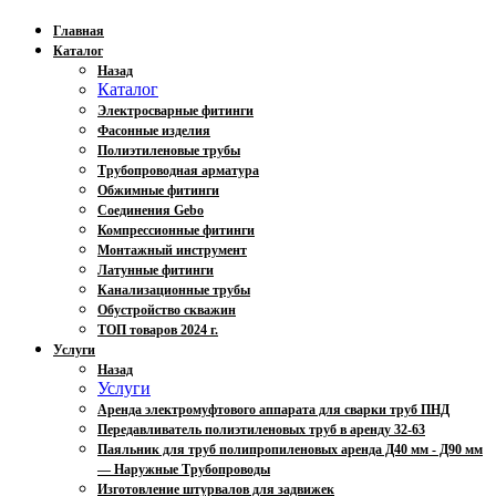
Главная
Каталог
Назад
Каталог
Электросварные фитинги
Фасонные изделия
Полиэтиленовые трубы
Трубопроводная арматура
Обжимные фитинги
Соединения Gebo
Компрессионные фитинги
Монтажный инструмент
Латунные фитинги
Канализационные трубы
Обустройство скважин
ТОП товаров 2024 г.
Услуги
Назад
Услуги
Аренда электромуфтового аппарата для сварки труб ПНД
Передавливатель полиэтиленовых труб в аренду 32-63
Паяльник для труб полипропиленовых аренда Д40 мм - Д90 мм
— Наружные Трубопроводы
Изготовление штурвалов для задвижек