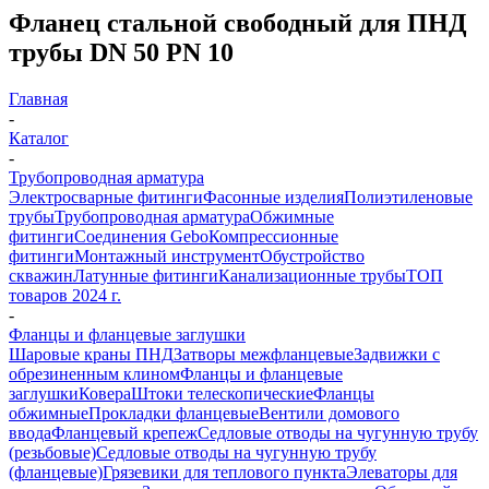
Фланец стальной свободный для ПНД
трубы DN 50 PN 10
Главная
-
Каталог
-
Трубопроводная арматура
Электросварные фитинги
Фасонные изделия
Полиэтиленовые
трубы
Трубопроводная арматура
Обжимные
фитинги
Соединения Gebo
Компрессионные
фитинги
Монтажный инструмент
Обустройство
скважин
Латунные фитинги
Канализационные трубы
ТОП
товаров 2024 г.
-
Фланцы и фланцевые заглушки
Шаровые краны ПНД
Затворы межфланцевые
Задвижки с
обрезиненным клином
Фланцы и фланцевые
заглушки
Ковера
Штоки телескопические
Фланцы
обжимные
Прокладки фланцевые
Вентили домового
ввода
Фланцевый крепеж
Седловые отводы на чугунную трубу
(резьбовые)
Седловые отводы на чугунную трубу
(фланцевые)
Грязевики для теплового пункта
Элеваторы для