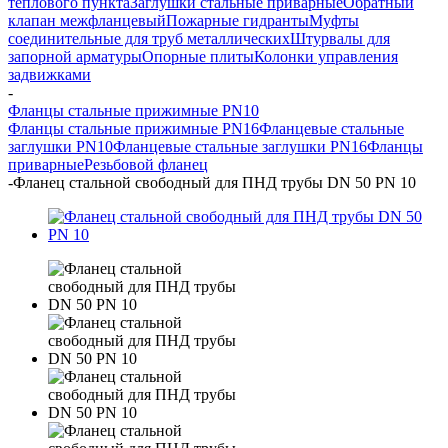
теплового пункта
Заглушки стальные приварные
Обратный
клапан межфланцевый
Пожарные гидранты
Муфты
соединительные для труб металлических
Штурвалы для
запорной арматуры
Опорные плиты
Колонки управления
задвижками
-
Фланцы стальные прижимные PN10
Фланцы стальные прижимные PN16
Фланцевые стальные
заглушки PN10
Фланцевые стальные заглушки PN16
Фланцы
приварные
Резьбовой фланец
-
Фланец стальной свободный для ПНД трубы DN 50 PN 10