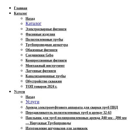
Главная
Каталог
Назад
Каталог
Электросварные фитинги
Фасонные изделия
Полиэтиленовые трубы
Трубопроводная арматура
Обжимные фитинги
Соединения Gebo
Компрессионные фитинги
Монтажный инструмент
Латунные фитинги
Канализационные трубы
Обустройство скважин
ТОП товаров 2024 г.
Услуги
Назад
Услуги
Аренда электромуфтового аппарата для сварки труб ПНД
Передавливатель полиэтиленовых труб в аренду 32-63
Паяльник для труб полипропиленовых аренда Д40 мм - Д90 мм
— Наружные Трубопроводы
Изготовление штурвалов для задвижек