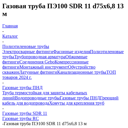
Газовая труба ПЭ100 SDR 11 d75х6,8 13
м
Главная
-
Каталог
-
Полиэтиленовые трубы
Электросварные фитинги
Фасонные изделия
Полиэтиленовые
трубы
Трубопроводная арматура
Обжимные
фитинги
Соединения Gebo
Компрессионные
фитинги
Монтажный инструмент
Обустройство
скважин
Латунные фитинги
Канализационные трубы
ТОП
товаров 2024 г.
-
Газовые трубы ПНД
Труба термостойкая для защиты кабельных
линий
Водопроводные трубы
Газовые трубы ПНД
Греющий
кабель для водопровода
Хомуты для крепления труб
-
Газовые трубы SDR 11
Газовые трубы RC
-
Газовая труба ПЭ100 SDR 11 d75х6,8 13 м