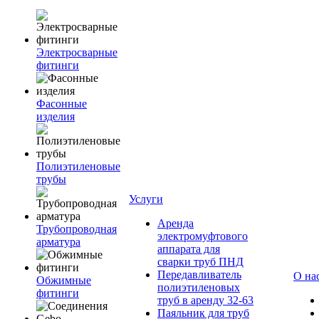
Электросварные
фитинги
Фасонные
изделия
Полиэтиленовые
трубы
Услуги
Аренда
Трубопроводная
электромуфтового
арматура
аппарата для
сварки труб ПНД
Передавливатель
О на
Обжимные
полиэтиленовых
фитинги
труб в аренду 32-63
Паяльник для труб