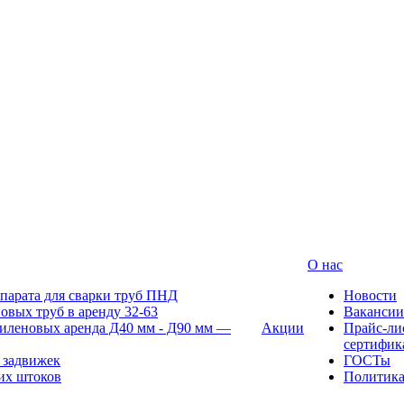
О нас
парата для сварки труб ПНД
Новости
овых труб в аренду 32-63
Вакансии
иленовых аренда Д40 мм - Д90 мм —
Акции
Прайс-ли
сертифик
 задвижек
ГОСТы
их штоков
Политик