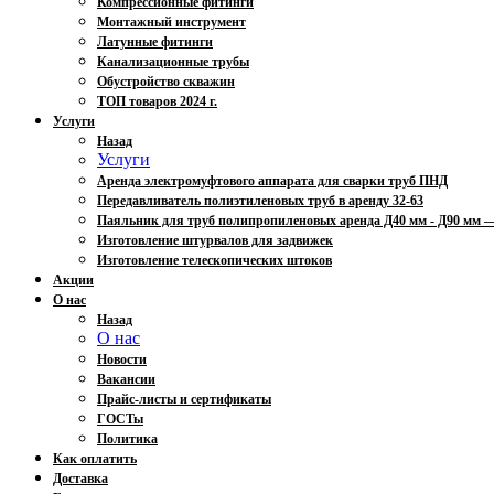
Компрессионные фитинги
Монтажный инструмент
Латунные фитинги
Канализационные трубы
Обустройство скважин
ТОП товаров 2024 г.
Услуги
Назад
Услуги
Аренда электромуфтового аппарата для сварки труб ПНД
Передавливатель полиэтиленовых труб в аренду 32-63
Паяльник для труб полипропиленовых аренда Д40 мм - Д90 мм
Изготовление штурвалов для задвижек
Изготовление телескопических штоков
Акции
О нас
Назад
О нас
Новости
Вакансии
Прайс-листы и сертификаты
ГОСТы
Политика
Как оплатить
Доставка