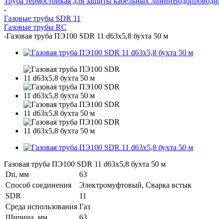
Труба термостойкая для защиты кабельных линий
Водопроводн
-
Газовые трубы SDR 11
Газовые трубы RC
-
Газовая труба ПЭ100 SDR 11 d63х5,8 бухта 50 м
Газовая труба ПЭ100 SDR 11 d63х5,8 бухта 50 м
Dn, мм
63
Способ соединения
Электромуфтовый, Сварка встык
SDR
11
Среда использования
Газ
Ширина, мм
63