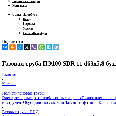
Гарантия и возврат
Контакты
Санкт-Петербург
Назад
Города
Москва
Санкт-Петербург
Поделиться
Газовая труба ПЭ100 SDR 11 d63х5,8 бух
Главная
-
Каталог
-
Полиэтиленовые трубы
Электросварные фитинги
Фасонные изделия
Полиэтиленовые т
инструмент
Обустройство скважин
Латунные фитинги
Канализа
-
Газовые трубы ПНД