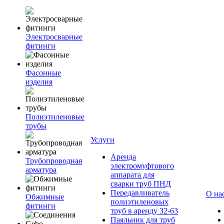
Электросварные
фитинги
Фасонные
изделия
Полиэтиленовые
трубы
Услуги
Аренда
Трубопроводная
электромуфтового
арматура
аппарата для
сварки труб ПНД
Передавливатель
О на
Обжимные
полиэтиленовых
фитинги
труб в аренду 32-63
Паяльник для труб