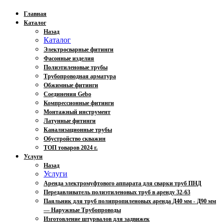
Главная
Каталог
Назад
Каталог
Электросварные фитинги
Фасонные изделия
Полиэтиленовые трубы
Трубопроводная арматура
Обжимные фитинги
Соединения Gebo
Компрессионные фитинги
Монтажный инструмент
Латунные фитинги
Канализационные трубы
Обустройство скважин
ТОП товаров 2024 г.
Услуги
Назад
Услуги
Аренда электромуфтового аппарата для сварки труб ПНД
Передавливатель полиэтиленовых труб в аренду 32-63
Паяльник для труб полипропиленовых аренда Д40 мм - Д90 мм
— Наружные Трубопроводы
Изготовление штурвалов для задвижек