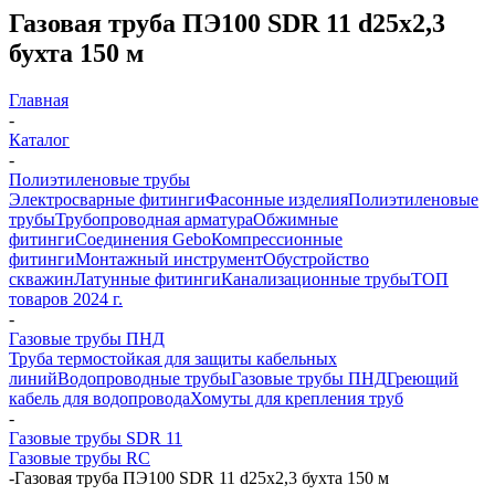
Газовая труба ПЭ100 SDR 11 d25х2,3
бухта 150 м
Главная
-
Каталог
-
Полиэтиленовые трубы
Электросварные фитинги
Фасонные изделия
Полиэтиленовые
трубы
Трубопроводная арматура
Обжимные
фитинги
Соединения Gebo
Компрессионные
фитинги
Монтажный инструмент
Обустройство
скважин
Латунные фитинги
Канализационные трубы
ТОП
товаров 2024 г.
-
Газовые трубы ПНД
Труба термостойкая для защиты кабельных
линий
Водопроводные трубы
Газовые трубы ПНД
Греющий
кабель для водопровода
Хомуты для крепления труб
-
Газовые трубы SDR 11
Газовые трубы RC
-
Газовая труба ПЭ100 SDR 11 d25х2,3 бухта 150 м