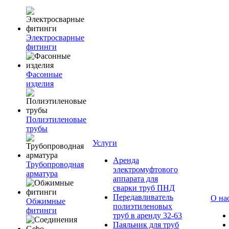
Электросварные
фитинги
Фасонные
изделия
Полиэтиленовые
трубы
Услуги
Аренда
Трубопроводная
электромуфтового
арматура
аппарата для
сварки труб ПНД
Передавливатель
О на
Обжимные
полиэтиленовых
фитинги
труб в аренду 32-63
Паяльник для труб