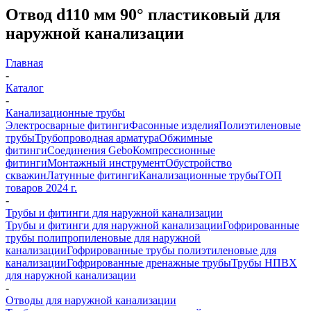
Отвод d110 мм 90° пластиковый для
наружной канализации
Главная
-
Каталог
-
Канализационные трубы
Электросварные фитинги
Фасонные изделия
Полиэтиленовые
трубы
Трубопроводная арматура
Обжимные
фитинги
Соединения Gebo
Компрессионные
фитинги
Монтажный инструмент
Обустройство
скважин
Латунные фитинги
Канализационные трубы
ТОП
товаров 2024 г.
-
Трубы и фитинги для наружной канализации
Трубы и фитинги для наружной канализации
Гофрированные
трубы полипропиленовые для наружной
канализации
Гофрированные трубы полиэтиленовые для
канализации
Гофрированные дренажные трубы
Трубы НПВХ
для наружной канализации
-
Отводы для наружной канализации