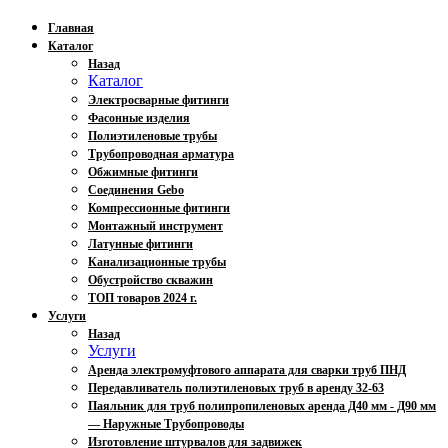
Главная
Каталог
Назад
Каталог
Электросварные фитинги
Фасонные изделия
Полиэтиленовые трубы
Трубопроводная арматура
Обжимные фитинги
Соединения Gebo
Компрессионные фитинги
Монтажный инструмент
Латунные фитинги
Канализационные трубы
Обустройство скважин
ТОП товаров 2024 г.
Услуги
Назад
Услуги
Аренда электромуфтового аппарата для сварки труб ПНД
Передавливатель полиэтиленовых труб в аренду 32-63
Паяльник для труб полипропиленовых аренда Д40 мм - Д90 мм
— Наружные Трубопроводы
Изготовление штурвалов для задвижек