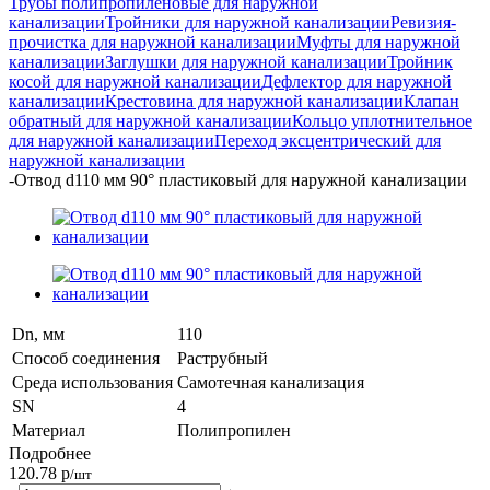
Трубы полипропиленовые для наружной
канализации
Тройники для наружной канализации
Ревизия-
прочистка для наружной канализации
Муфты для наружной
канализации
Заглушки для наружной канализации
Тройник
косой для наружной канализации
Дефлектор для наружной
канализации
Крестовина для наружной канализации
Клапан
обратный для наружной канализации
Кольцо уплотнительное
для наружной канализации
Переход эксцентрический для
наружной канализации
-
Отвод d110 мм 90° пластиковый для наружной канализации
Dn, мм
110
Способ соединения
Раструбный
Среда использования
Самотечная канализация
SN
4
Материал
Полипропилен
Подробнее
120.78
р
/шт