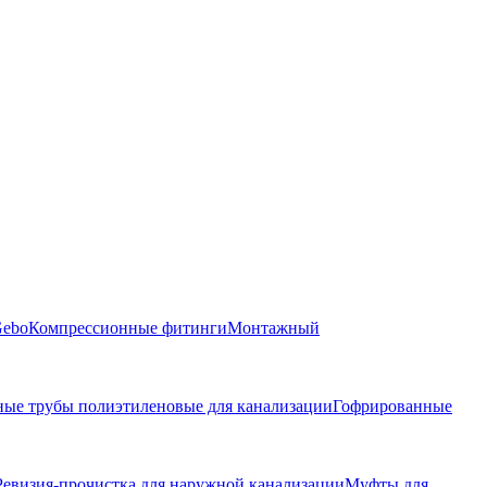
Gebo
Компрессионные фитинги
Монтажный
ые трубы полиэтиленовые для канализации
Гофрированные
Ревизия-прочистка для наружной канализации
Муфты для