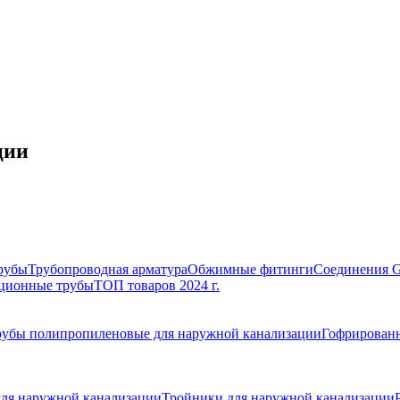
ции
рубы
Трубопроводная арматура
Обжимные фитинги
Соединения 
ционные трубы
ТОП товаров 2024 г.
рубы полипропиленовые для наружной канализации
Гофрированн
ля наружной канализации
Тройники для наружной канализации