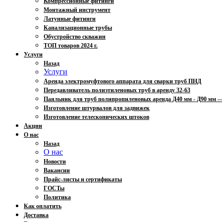
Компрессионные фитинги
Монтажный инструмент
Латунные фитинги
Канализационные трубы
Обустройство скважин
ТОП товаров 2024 г.
Услуги
Назад
Услуги
Аренда электромуфтового аппарата для сварки труб ПНД
Передавливатель полиэтиленовых труб в аренду 32-63
Паяльник для труб полипропиленовых аренда Д40 мм - Д90 мм
Изготовление штурвалов для задвижек
Изготовление телескопических штоков
Акции
О нас
Назад
О нас
Новости
Вакансии
Прайс-листы и сертификаты
ГОСТы
Политика
Как оплатить
Доставка