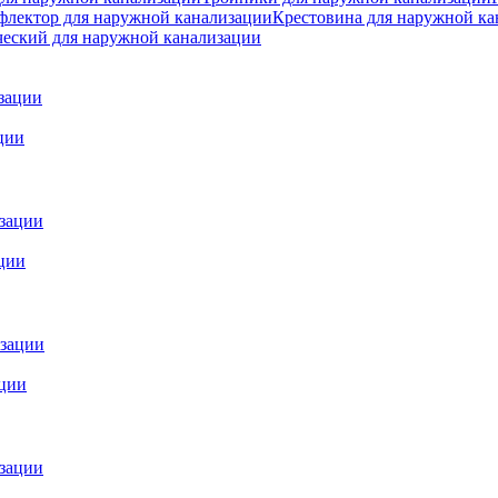
флектор для наружной канализации
Крестовина для наружной ка
ческий для наружной канализации
ции
ции
ации