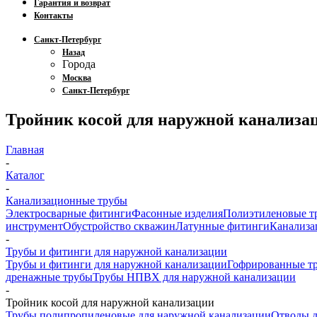
Гарантия и возврат
Контакты
Санкт-Петербург
Назад
Города
Москва
Санкт-Петербург
Тройник косой для наружной канализа
Главная
-
Каталог
-
Канализационные трубы
Электросварные фитинги
Фасонные изделия
Полиэтиленовые т
инструмент
Обустройство скважин
Латунные фитинги
Канализа
-
Трубы и фитинги для наружной канализации
Трубы и фитинги для наружной канализации
Гофрированные т
дренажные трубы
Трубы НПВХ для наружной канализации
-
Тройник косой для наружной канализации
Трубы полипропиленовые для наружной канализации
Отводы д