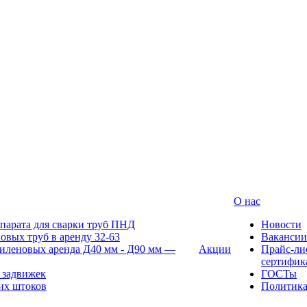
О нас
парата для сварки труб ПНД
Новости
овых труб в аренду 32-63
Вакансии
иленовых аренда Д40 мм - Д90 мм —
Акции
Прайс-ли
сертифик
 задвижек
ГОСТы
их штоков
Политик