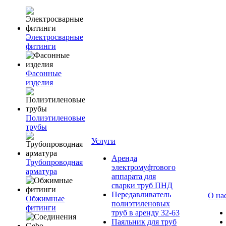
Электросварные
фитинги
Фасонные
изделия
Полиэтиленовые
трубы
Услуги
Аренда
Трубопроводная
электромуфтового
арматура
аппарата для
сварки труб ПНД
Передавливатель
О на
Обжимные
полиэтиленовых
фитинги
труб в аренду 32-63
Паяльник для труб