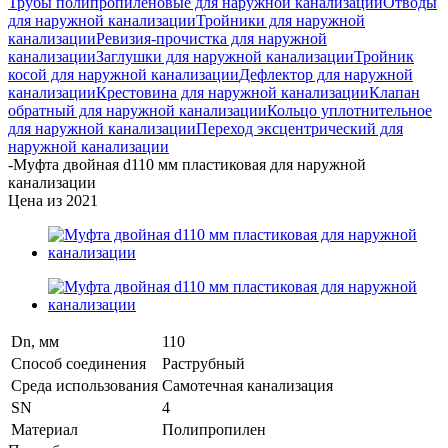
Трубы полипропиленовые для наружной канализации
Отводы
для наружной канализации
Тройники для наружной
канализации
Ревизия-прочистка для наружной
канализации
Заглушки для наружной канализации
Тройник
косой для наружной канализации
Дефлектор для наружной
канализации
Крестовина для наружной канализации
Клапан
обратный для наружной канализации
Кольцо уплотнительное
для наружной канализации
Переход эксцентрический для
наружной канализации
-
Муфта двойная d110 мм пластиковая для наружной
канализации
Цена из 2021
Dn, мм
110
Способ соединения
Раструбный
Среда использования
Самотечная канализация
SN
4
Материал
Полипропилен