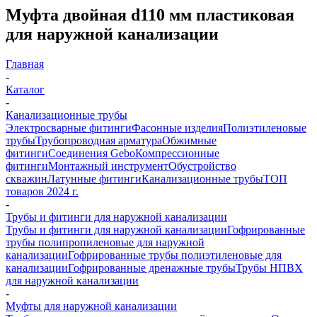
Муфта двойная d110 мм пластиковая
для наружной канализации
Главная
-
Каталог
-
Канализационные трубы
Электросварные фитинги
Фасонные изделия
Полиэтиленовые
трубы
Трубопроводная арматура
Обжимные
фитинги
Соединения Gebo
Компрессионные
фитинги
Монтажный инструмент
Обустройство
скважин
Латунные фитинги
Канализационные трубы
ТОП
товаров 2024 г.
-
Трубы и фитинги для наружной канализации
Трубы и фитинги для наружной канализации
Гофрированные
трубы полипропиленовые для наружной
канализации
Гофрированные трубы полиэтиленовые для
канализации
Гофрированные дренажные трубы
Трубы НПВХ
для наружной канализации
-
Муфты для наружной канализации