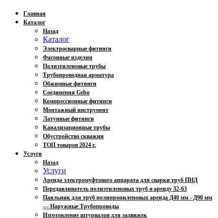
Главная
Каталог
Назад
Каталог
Электросварные фитинги
Фасонные изделия
Полиэтиленовые трубы
Трубопроводная арматура
Обжимные фитинги
Соединения Gebo
Компрессионные фитинги
Монтажный инструмент
Латунные фитинги
Канализационные трубы
Обустройство скважин
ТОП товаров 2024 г.
Услуги
Назад
Услуги
Аренда электромуфтового аппарата для сварки труб ПНД
Передавливатель полиэтиленовых труб в аренду 32-63
Паяльник для труб полипропиленовых аренда Д40 мм - Д90 мм
— Наружные Трубопроводы
Изготовление штурвалов для задвижек